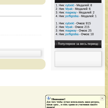
1. Ник:
oybekt
- Медалей: 8
2. Ник:
Mpak
- Медалей: 6
3. Ник:
magway
- Медалей: 2
4. Ник:
poffigistka
- Медалей: 1
1. Ник:
oybekt
- Очков: 915
2. Ник:
Mpak
- Очков: 215
3. Ник:
magway
- Очков: 25
4. Ник:
poffigistka
- Очков: 10
: : Популярное за весь период: :
!!Внимание!!
Для того чтобы лучше использовать наши ресурсы,
нажав здесь , и стать одним из участников нашего
проекта!