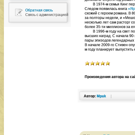
В 1974-м семья Кинг переб
Следом появилась книга
«Яр
Обратная связь
схожий с героем романа. В 
Связь с администрацией
за полторы недели, и «Мешок
несколько лет сам расторг 
более 35-ти миллионов за ег
В 1996-м году на свет поя
высших наград. С начала 90-
пары эпизодов легендарных 
В начале 2009-го Стивен оп
м году планирует выпустить 
Произведения автора на са
Автор:
Mpak
|