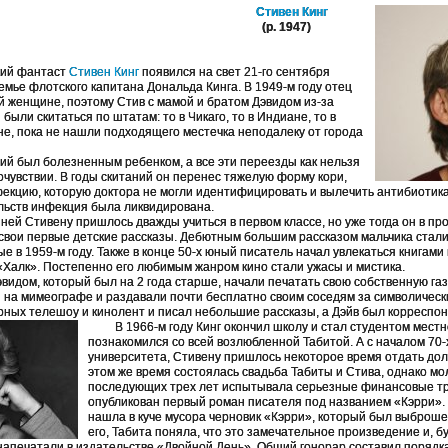
Стивен Кинг
 1947)
ий фантаст
Стивен Кинг
появился на свет 21-го сентября
семье флотского капитана Дональда Кинга. В 1949-м году отец
ой женщине, поэтому Стив с мамой и братом Дэвидом из-за
были скитаться по штатам: то в Чикаго, то в Индиане, то в
не, пока не нашли подходящего местечка неподалеку от города
был болезненным ребенком, а все эти переезды как нельзя
очувствии. В годы скитаний он перенес тяжелую форму кори,
екцию, которую доктора не могли идентифицировать и вылечить антибиотика
льств инфекция была ликвидирована.
Стивену пришлось дважды учиться в первом классе, но уже тогда он в пр
 свои первые детские рассказы. Дебютным большим рассказом мальчика ста
е в 1959-м году. Также в конце 50-х юный писатель начал увлекаться книгами 
 «Халк». Постепенно его любимым жанром кино стали ужасы и мистика.
эвидом, который был на 2 года старше, начали печатать свою собственную га
на мимеографе и раздавали почти бесплатно своим соседям за символически
рных телешоу и кинолент и писал небольшие рассказы, а Дэйв был корреспон
В 1966-м году Кинг окончил школу и стал студентом местно
познакомился со всей возлюбленной Табитой. А с началом 70-
университета, Стивену пришлось некоторое время отдать долг
этом же время состоялась свадьба Табиты и Стива, однако м
последующих трех лет испытывала серьезные финансовые тр
опубликован первый роман писателя под названием «Кэрри». В
нашла в куче мусора черновик «Кэрри», который был выброш
его, Табита поняла, что это замечательное произведение и, б
 напечатали в издательстве «Двойной День». Общий гонорар составил порядк