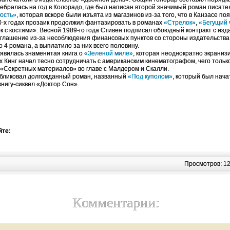
ралась на год в Колорадо, где был написан второй значимый роман писате
ость»
, которая вскоре были изъята из магазинов из-за того, что в Канзасе п
80-х годах прозаик продолжил фантазировать в романах
«Стрелок»
,
«Бегущий 
 с костями». Весной 1989-го года Стивен подписал обоюдный контракт с изд
соглашение из-за несоблюдения финансовых пунктов со стороны издательств
о 4 романа, а выплатило за них всего половину.
вилась знаменитая книга о
«Зеленой миле»
, которая неоднократно экраниз
х Кинг начал тесно сотрудничать с американским кинематографом, чего тольк
«Секретных материалов» во главе с Малдером и Скалли.
убликовал долгожданный роман, названный
«Под куполом»
, который был нача
книгу-сиквел «Доктор Сон».
йте:
Просмотров:
1
Комментарии: