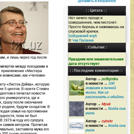
Добавить в избранное
: : Цитата : :
Нет ничего проще и
совершеннее, чем пистолет.
Просто берешь и нажимаешь на
спусковой крючок.
Бойцовский клуб
©
Чак Паланик
: :События: :
ми, и лишь через год после
Праздник или знаменательная
дата отсутствует
омежутки между поездками в
: : Последние комментарии : :
ли приключения «Мистера
и комиксами, как «Человек-
Автор →
poffigistka
в новости →
100
зету «Листок Дэйва», которую
ловушек в личной
е 5 центов. В газете Стивен
жизни. Как их
дентом и печатал новости.
распознать и обойти
го университета, где и
х, сразу после окончания
Автор →
Mpak
 родине, будучи солдатом. В
в новости →
Когда она
олодая семья на протяжении
ушла
удности, пока не был
 1973-м году его супруга
Автор →
oybekt
ен самим автором. Прочитав
в новости →
Когда она
уквально, заставила мужа его
ушла
а 200 тысяч долларов.