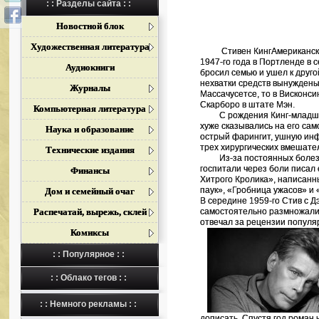
: : Разделы сайта : :
(р.
Новостной блок
Художественная литература
Стивен КингАмериканск
1947-го года в Портленде в 
Аудиокниги
бросил семью и ушел к друг
нехватки средств вынуждены 
Журналы
Массачусетсе, то в Висконси
Скарборо в штате Мэн.
Компьютерная литература
С рождения Кинг-младший 
хуже сказывались на его сам
Наука и образование
острый фарингит, ушную инф
трех хирургических вмешате
Технические издания
Из-за постоянных болезней 
госпитали через боли писал
Финансы
Хитрого Кролика», написанны
паук», «Гробница ужасов» и
Дом и семейный очаг
В середине 1959-го Стив с Д
Распечатай, вырежь, склей
самостоятельно размножали 
отвечал за рецензии популя
Комиксы
: : Популярное : :
: : Облако тегов : :
: : Немного рекламы : :
дописать. Спустя год роман