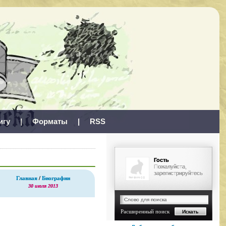
игу
|
Форматы
|
RSS
Гость
Пожалуйста,
зарегистрируйтесь
Главная
/
Биографии
30 июля 2013
Расширенный поиск