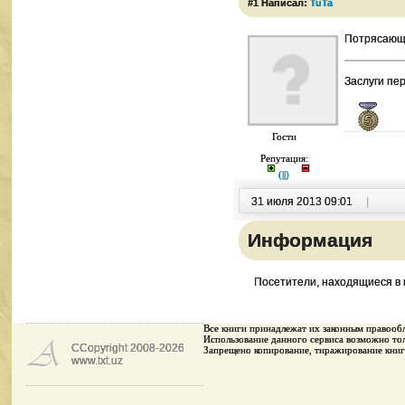
#1 Написал:
TuTa
Потрясающи
Заслуги пе
Гости
Репутация:
(
|
|
)
31 июля 2013 09:01
|
Информация
Посетители, находящиеся в
Все книги принадлежaт их законным правооб
Использование данного сервиса возможно тол
CCopyright 2008-2026
Запрещено копирование, тиражирование книг
www.txt.uz