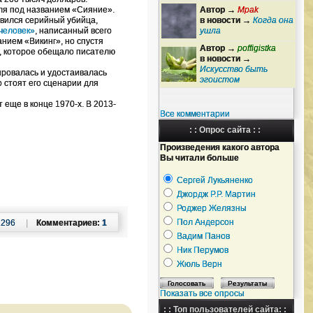
ля под названием «Сияние».
Автор →
Mpak
оявился серийный убийца,
в новости →
Когда она
человек»
, написанный всего
ушла
анием «Викинг», но спустя
Автор →
poffigistka
а, которое обещало писателю
в новости →
Искусство быть
ировалась и удостаивалась
эгоистом
о стоят его сценарии для
т еще в конце 1970-х. В 2013-
Все комментарии
: : Опрос сайта : :
Произведения какого автора
Вы читали больше
Сергей Лукьяненко
Джордж Р.Р. Мартин
Роджер Желязны
Пол Андерсон
2296
|
Комментариев:
1
Вадим Панов
Ник Перумов
Жюль Верн
Показать все опросы
: : Топ пользователей сайта: :