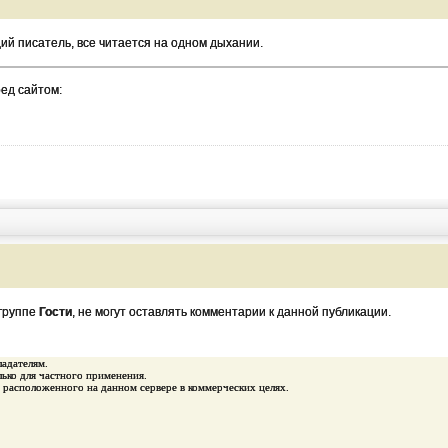
й писатель, все читается на одном дыхании.
ред сайтом:
 группе
Гости
, не могут оставлять комментарии к данной публикации.
ладателям.
ько для частного применения.
 расположенного на данном сервере в коммерческих целях.