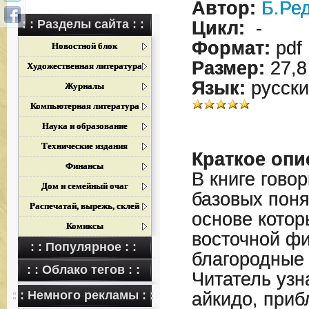
Автор:
Б.Ре
: : Разделы сайта : :
Цикл:
-
Формат:
pdf
Новостной блок
Размер:
27,8
Художественная литература
Язык:
русски
Журналы
Компьютерная литература
Наука и образование
Технические издания
Краткое опи
Финансы
В книге гово
Дом и семейный очаг
базовых поня
Распечатай, вырежь, склей
основе котор
Комиксы
восточной ф
: : Популярное : :
благородные
: : Облако тегов : :
Читатель узн
: : Немного рекламы : :
айкидо, приб