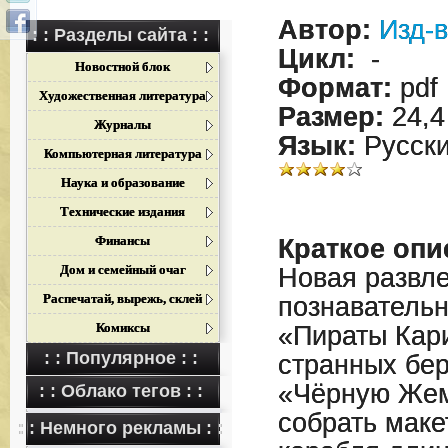
Автор:
Изд-в
: : Разделы сайта : :
Цикл:
-
Новостной блок
Формат:
pdf
Художественная литература
Размер:
24,4
Журналы
Язык:
Русск
Компьютерная литература
Наука и образование
Технические издания
Финансы
Краткое опи
Дом и семейный очаг
Новая развле
Распечатай, вырежь, склей
познавательн
Комиксы
«Пираты Кар
: : Популярное : :
странных бер
«Чёрную Жем
: : Облако тегов : :
собрать маке
: : Немного рекламы : :