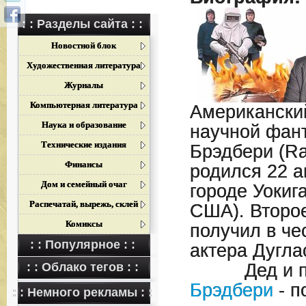
: : Разделы сайта : :
Новостной блок
Художественная литература
Журналы
Компьютерная литература
Американский
Наука и образование
научной фант
Технические издания
Брэдбери (Ra
Финансы
родился 22 а
Дом и семейный очаг
городе Уокиг
Распечатай, вырежь, склей
США). Второе
Комиксы
получил в че
: : Популярное : :
актера Дугла
: : Облако тегов : :
Дед и п
Брэдбери
- п
: : Немного рекламы : :