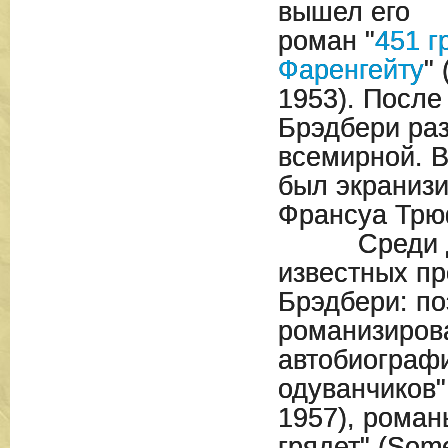
вышел его
роман "
451 г
Фаренгейту
"
1953). После
Брэдбери ра
всемирной. В
был экраниз
Франсуа Тр
Среди дру
известных п
Брэдбери: по
романизиров
автобиографи
одуванчиков"
1957), роман
грядет" (Som