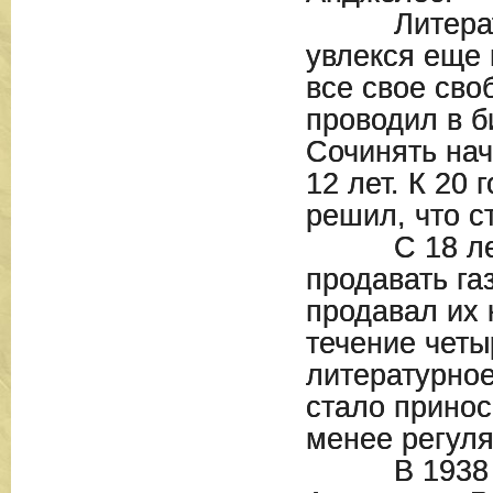
Литератур
увлекся еще 
все свое сво
проводил в б
Сочинять нач
12 лет. К 20 
решил, что с
С 18 лет 
продавать га
продавал их 
течение четы
литературное
стало принос
менее регуля
В 1938 го