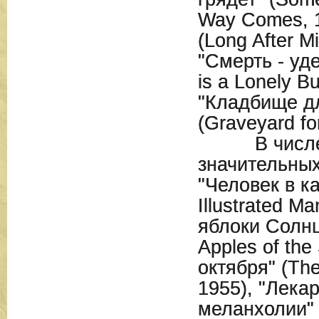
Way Comes, 1
(Long After Mi
"Смерть - уд
is a Lonely B
"Кладбище дл
(Graveyard fo
В числе е
значительных
"Человек в к
Illustrated M
яблоки Солнц
Apples of the
октября" (The
1955), "Лекар
меланхолии" (