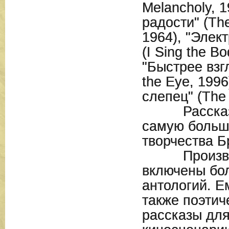
Melancholy, 
радости" (The
1964), "Элек
(I Sing the Bo
"Быстрее взг
the Eye, 199
слепец" (The 
Рассказы 
самую больш
творчества Б
Произведе
включены бол
антологий. Е
также поэтич
рассказы для