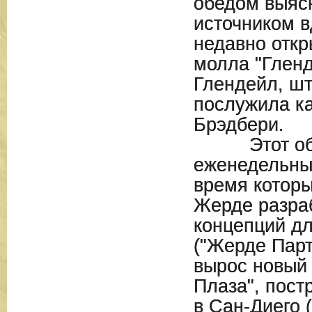
обедом выясн
источником 
недавно откр
молла "Гленд
Глендейл, ш
послужила ка
Брэдбери.
Этот обед
еженедельны
время которы
Жерде разра
концепций д
("Жерде Парт
вырос новый 
Плаза", пост
в Сан-Диего 