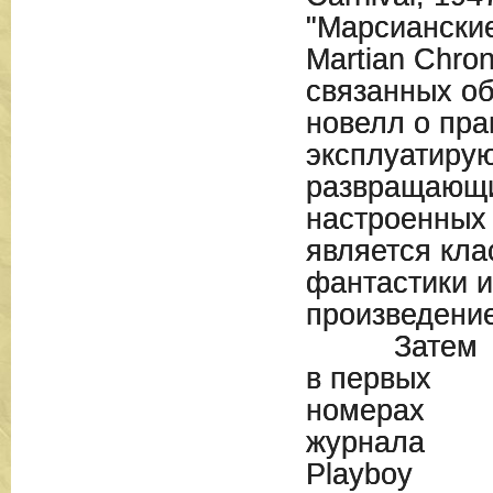
"Марсианские
Martian Chron
связанных о
новелл о пра
эксплуатиру
развращающи
настроенных
является кла
фантастики 
произведени
Затем
в первых
номерах
журнала
Playboy