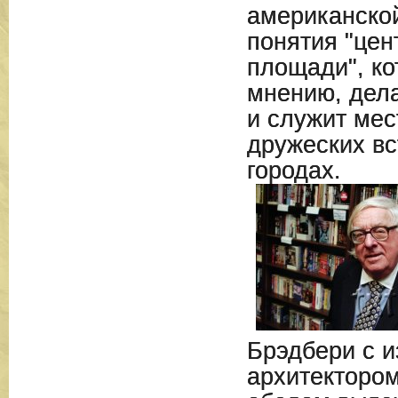
американской
понятия "цен
площади", ко
мнению, дел
и служит ме
дружеских вс
городах.
Брэдбери с 
архитекторо