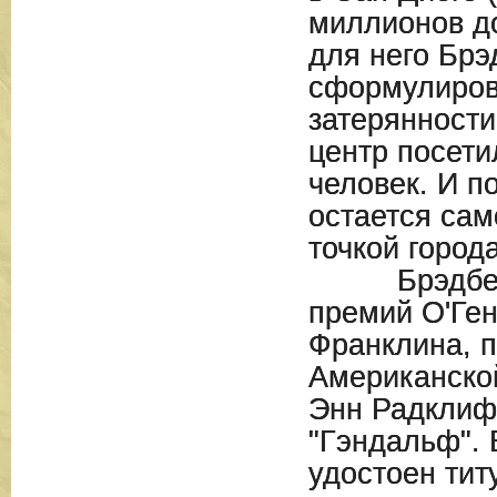
миллионов д
для него Брэ
сформулирова
затерянности
центр посети
человек. И п
остается сам
точкой города
Брэдбери 
премий О'Ге
Франклина, 
Американско
Энн Радклиф
"Гэндальф". 
удостоен тит