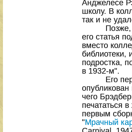
Анджелесе Р
школу. В кол
так и не удал
Позже, в 1
его статья п
вместо колле
библиотеки,
подростка, п
в 1932-м".
Его первы
опубликован 
чего Брэдбер
печататься в
первым сбор
"
Мрачный ка
Carnival, 19