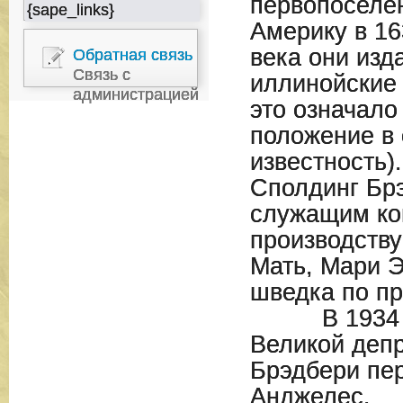
первопоселе
{sape_links}
Америку в 16
века они изд
Обратная связь
Связь с
иллинойские 
администрацией
это означало
положение в
известность)
Сполдинг Бр
служащим ко
производству
Мать, Мари Э
шведка по п
В 1934 год
Великой депр
Брэдбери пер
Анджелес.