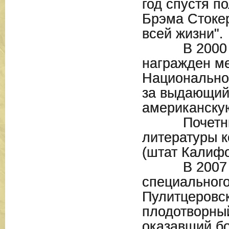
год спустя п
Брэма Стокер
всей жизни".
В 2000 го
награжден м
Национально
за выдающий
американскую
Почетный
литературы 
(штат Калифо
В 2007 го
специальног
Пулитцеровс
плодотворный
оказавший б