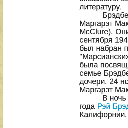
литературу.
Брэдбери 
Маргарэт Мак
McClure). Он
сентября 194
был набран 
"Марсианских
была посвяще
семье Брэдб
дочери. 24 н
Маргарэт Мак
В ночь с 5
года
Рэй Брэ
Калифорнии.