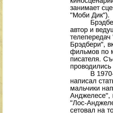
киносценарии
занимает сц
"Моби Дик").
Брэдбери 
автор и веду
телепередач 
Брэдбери", в
фильмов по 
писателя. С
проводились 
В 1970-м 
написал стат
мальчики нап
Анджелесе", 
"Лос-Анджеле
сетовал на то