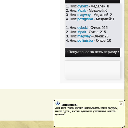
1. Ник:
oybekt
- Медалей: 8
2. Ник:
Mpak
- Медалей: 6
3. Ник:
magway
- Медалей: 2
4. Ник:
poffigistka
- Медалей: 1
1. Ник:
oybekt
- Очков: 915
2. Ник:
Mpak
- Очков: 215
3. Ник:
magway
- Очков: 25
4. Ник:
poffigistka
- Очков: 10
: : Популярное за весь период: :
!!Внимание!!
Для того чтобы лучше использовать наши ресурсы,
нажав здесь , и стать одним из участников нашего
проекта!