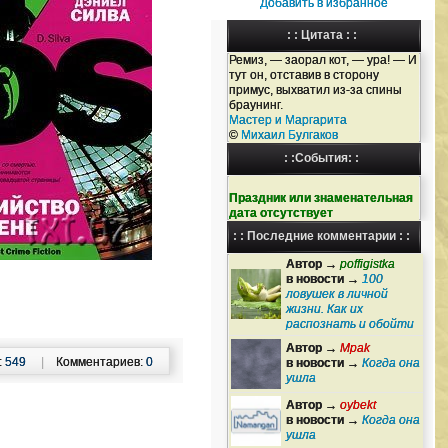
Добавить в избранное
: : Цитата : :
Ремиз, — заорал кот, — ура! — И
тут он, отставив в сторону
примус, выхватил из-за спины
браунинг.
Мастер и Маргарита
©
Михаил Булгаков
: :События: :
Праздник или знаменательная
дата отсутствует
: : Последние комментарии : :
Автор →
poffigistka
в новости →
100
ловушек в личной
жизни. Как их
распознать и обойти
Автор →
Mpak
:
549
|
Комментариев:
0
в новости →
Когда она
ушла
Автор →
oybekt
в новости →
Когда она
ушла