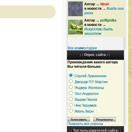
Автор →
Mpak
в новости →
Когда она
ушла
Автор →
poffigistka
в новости →
Искусство быть
эгоистом
Все комментарии
: : Опрос сайта : :
Произведения какого автора
Вы читали больше
Сергей Лукьяненко
Джордж Р.Р. Мартин
Роджер Желязны
Пол Андерсон
Вадим Панов
Ник Перумов
Жюль Верн
Показать все опросы
: : Топ пользователей сайта: :