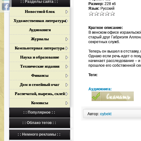
: : Разделы сайта : :
Размер:
228 кб
Язык:
Русский
Новостной блок
Художественная литература
Краткое описание:
Аудиокниги
В венском офисе израильско
старый друг Габриэля Аллон
Журналы
секретных служб.
Компьютерная литература
Теперь он вышел в отставку,
Однако если речь идет о пок
Наука и образование
начинает расследование – и 
прошлое его собственной се
Технические издания
Теги:
Финансы
Дом и семейный очаг
Аудиокнига:
Распечатай, вырежь, склей
Комиксы
: : Популярное : :
Автор:
oybekt
: : Облако тегов : :
: : Немного рекламы : :