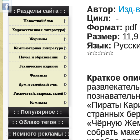
Автор:
Изд-в
: : Разделы сайта : :
Цикл:
-
Новостной блок
Формат:
pdf
Художественная литература
Размер:
11,9
Журналы
Язык:
Русск
Компьютерная литература
Наука и образование
Технические издания
Финансы
Краткое опи
Дом и семейный очаг
развлекатель
Распечатай, вырежь, склей
познавательн
Комиксы
«Пираты Кар
: : Популярное : :
странных бер
«Чёрную Жем
: : Облако тегов : :
собрать маке
: : Немного рекламы : :