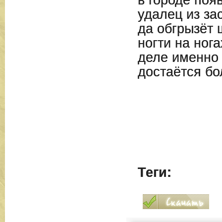
в городе поя
удалец из за
да обгрызёт 
ногти на ног
деле именно 
достаётся бо
Теги: