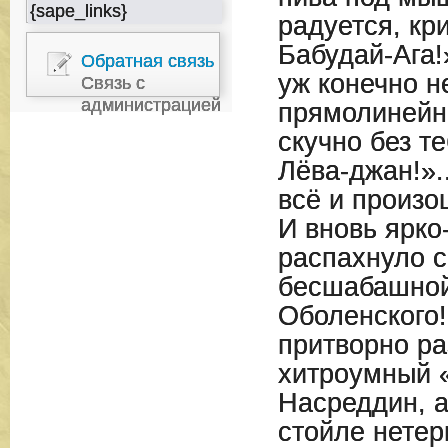
{sape_links}
радуется, кр
Бабудай-Ага!»
Обратная связь
уж конечно не
Связь с
администрацией
прямолинейн
скучно без те
Лёва-джан!».
всё и произо
И вновь ярко
распахнуло с
бесшабашной
Оболенского!
притворно ра
хитроумный 
Насреддин, а
стойле нетер