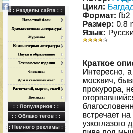
Цикл:
Багдад
: : Разделы сайта : :
Формат:
fb2
Новостной блок
Размер:
0.8 
Художественная литература
Язык:
Русск
Журналы
Компьютерная литература
Наука и образование
Краткое опи
Технические издания
Интересно, а
Финансы
москвич, бы
Дом и семейный очаг
прокурора, н
Распечатай, вырежь, склей
оторвавшийся
Комиксы
благословенн
: : Популярное : :
встречает на
: : Облако тегов : :
узкоглазого 
: : Немного рекламы : :
пива под мыш