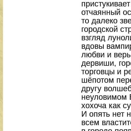
пристукивает
отчаянный ос
то далеко зв
городской ст
взгляд лунол
вдовы вампир
любви и веры
дервиши, гор
торговцы и р
шёпотом пер
другу волше
неуловимом 
хохоча как 
И опять нет н
всем властит