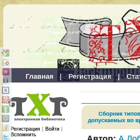
Главная
|
Регистрация
|
Ста
Сборник типо
допускаемых во в
Регистрация
|
Войти
|
Вспомнить
Автор:
А.До