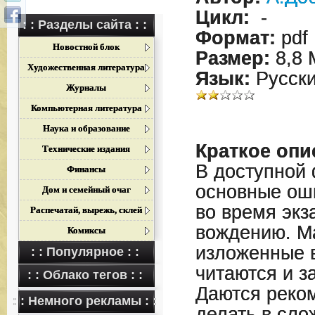
Цикл:
-
: : Разделы сайта : :
Формат:
pdf
Новостной блок
Размер:
8,8 
Художественная литература
Язык:
Русск
Журналы
Компьютерная литература
Наука и образование
Краткое опи
Технические издания
В доступной
Финансы
основные ош
Дом и семейный очаг
во время экз
Распечатай, вырежь, склей
вождению. М
Комиксы
изложенные в
: : Популярное : :
читаются и з
: : Облако тегов : :
Даются реком
: : Немного рекламы : :
делать в сло