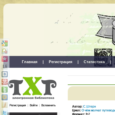
Главная
|
Регистрация
|
Статистика
|
Регистрация
|
Войти
|
Вспомнить
Автор:
С.Штерн
Цикл:
О чём молчат путевод
Формат:
fb2