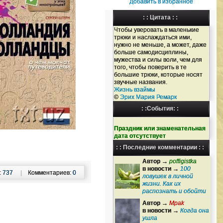
Добавить в избранное
: : Цитата : :
Чтобы уверовать в маленькие
трюки и наслаждаться ими,
нужно не меньше, а может, даже
больше самодисциплины,
мужества и силы воли, чем для
того, чтобы поверить в те
большие трюки, которые носят
звучные названия.
Жизнь взаймы
©
Эрих Мария Ремарк
: :События: :
Праздник или знаменательная
дата отсутствует
: : Последние комментарии : :
Автор →
poffigistka
в новости →
100
:
737
|
Комментариев:
0
ловушек в личной
жизни. Как их
распознать и обойти
Автор →
Mpak
в новости →
Когда она
ушла