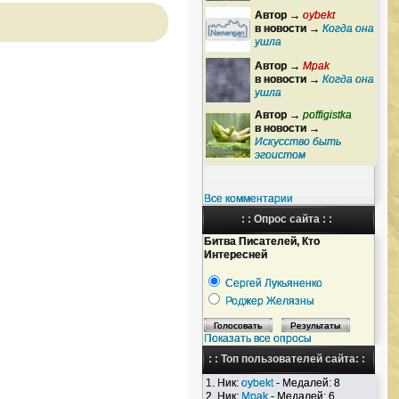
Автор →
oybekt
в новости →
Когда она
ушла
Автор →
Mpak
в новости →
Когда она
ушла
Автор →
poffigistka
в новости →
Искусство быть
эгоистом
Все комментарии
: : Опрос сайта : :
Битва Писателей, Кто
Интересней
Сергей Лукьяненко
Роджер Желязны
Показать все опросы
: : Топ пользователей сайта: :
1. Ник:
oybekt
- Медалей: 8
2. Ник:
Mpak
- Медалей: 6