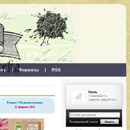
игу
|
Форматы
|
RSS
Гость
Пожалуйста,
зарегистрируйтесь
Разное
/
Познавательное
15 февраля 2015
Расширенный поиск