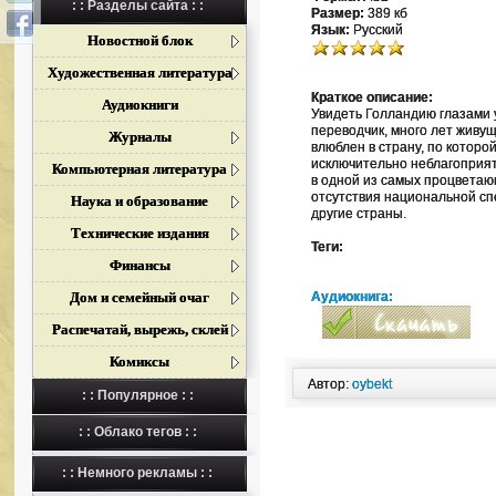
: : Разделы сайта : :
Размер:
389 кб
Язык:
Русский
Новостной блок
Художественная литература
Краткое описание:
Аудиокниги
Увидеть Голландию глазами у
переводчик, много лет живущ
Журналы
влюблен в страну, по которо
исключительно неблагоприят
Компьютерная литература
в одной из самых процветаю
отсутствия национальной спе
Наука и образование
другие страны.
Технические издания
Теги:
Финансы
Дом и семейный очаг
Аудиокнига:
Распечатай, вырежь, склей
Комиксы
Автор:
oybekt
: : Популярное : :
: : Облако тегов : :
: : Немного рекламы : :