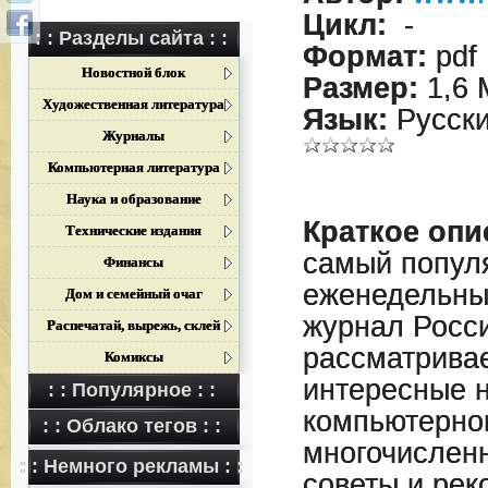
Цикл:
-
: : Разделы сайта : :
Формат:
pdf
Новостной блок
Размер:
1,6 
Художественная литература
Язык:
Русск
Журналы
Компьютерная литература
Наука и образование
Краткое опи
Технические издания
самый попул
Финансы
еженедельны
Дом и семейный очаг
журнал Росси
Распечатай, вырежь, склей
рассматрива
Комиксы
интересные 
: : Популярное : :
компьютерног
: : Облако тегов : :
многочислен
: : Немного рекламы : :
советы и рек