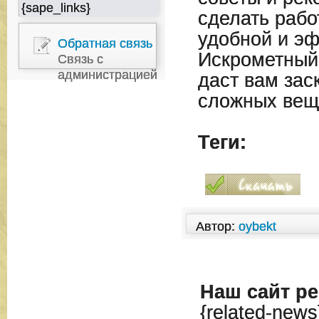
{sape_links}
сделать рабо
удобной и э
Обратная связь
Искрометный
Связь с
администрацией
даст вам зас
сложных вещ
Теги:
Автор:
oybekt
Наш сайт
ре
{related-news