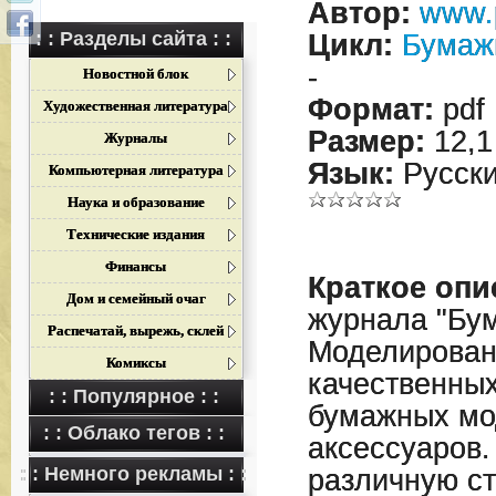
Автор:
www.
: : Разделы сайта : :
Цикл:
Бумаж
-
Новостной блок
Формат:
pdf
Художественная литература
Размер:
12,1
Журналы
Язык:
Русск
Компьютерная литература
Наука и образование
Технические издания
Финансы
Краткое опи
Дом и семейный очаг
журнала "Бу
Распечатай, вырежь, склей
Моделирован
Комиксы
качественных
: : Популярное : :
бумажных мо
: : Облако тегов : :
аксессуаров
: : Немного рекламы : :
различную ст