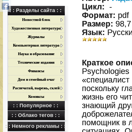
Цикл:
-
: : Разделы сайта : :
Формат:
pdf
Новостной блок
Размер:
98,7
Художественная литература
Язык:
Русск
Журналы
Компьютерная литература
Наука и образование
Краткое опи
Технические издания
Psychologies
Финансы
«специалист 
Дом и семейный очаг
поскольку гл
Распечатай, вырежь, склей
жизнь его чи
Комиксы
знающий друг
: : Популярное : :
доброжелате
: : Облако тегов : :
помощник в 
: : Немного рекламы : :
ситуациях. О