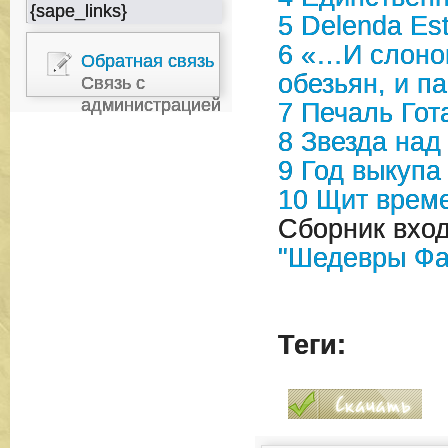
{sape_links}
5
Delenda Es
6
«…И слонов
Обратная связь
обезьян, и п
Связь с
администрацией
7
Печаль Гот
8
Звезда над
9
Год выкупа
10
Щит врем
Сборник вход
"Шедевры Фа
Теги: