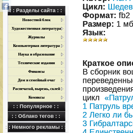
Цикл:
Шедев
: : Разделы сайта : :
Формат:
fb2
Новостной блок
Размер:
1 м
Художественная литература
Язык:
Журналы
Компьютерная литература
Наука и образование
Краткое опи
Технические издания
В сборник во
Финансы
переведенные
Дом и семейный очаг
произведени
Распечатай, вырежь, склей
цикл
«Патру
Комиксы
1
Патруль вр
: : Популярное : :
2
Легко ли б
: : Облако тегов : :
3
Гибралтарс
: : Немного рекламы : :
4
Единственн