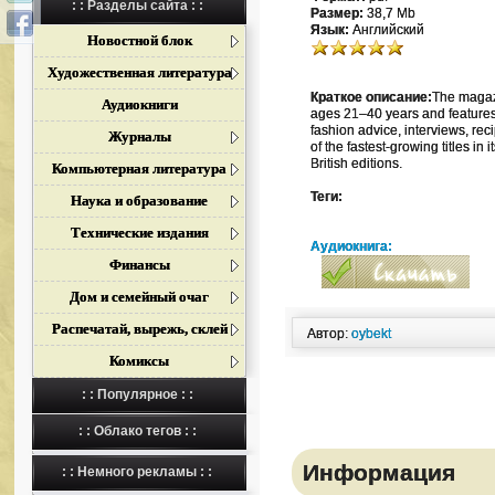
: : Разделы сайта : :
Размер:
38,7 Mb
Язык:
Английский
Новостной блок
Художественная литература
Краткое описание:
The magaz
Аудиокниги
ages 21–40 years and features in
fashion advice, interviews, re
Журналы
of the fastest-growing titles in
British editions.
Компьютерная литература
Теги:
Наука и образование
Технические издания
Аудиокнига:
Финансы
Дом и семейный очаг
Распечатай, вырежь, склей
Автор:
oybekt
Комиксы
: : Популярное : :
: : Облако тегов : :
Информация
: : Немного рекламы : :