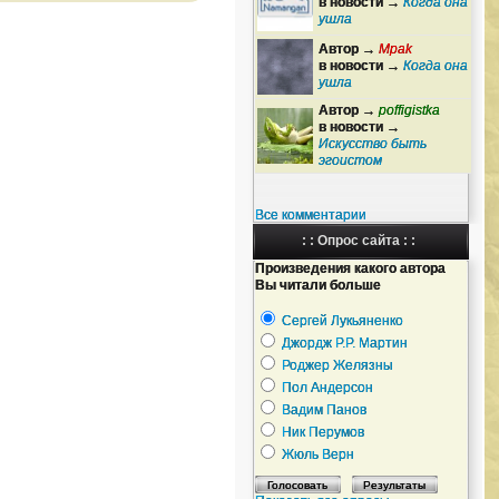
в новости →
Когда она
ушла
Автор →
Mpak
в новости →
Когда она
ушла
Автор →
poffigistka
в новости →
Искусство быть
эгоистом
Все комментарии
: : Опрос сайта : :
Произведения какого автора
Вы читали больше
Сергей Лукьяненко
Джордж Р.Р. Мартин
Роджер Желязны
Пол Андерсон
Вадим Панов
Ник Перумов
Жюль Верн