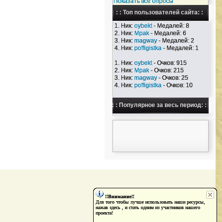
Показать все опросы
: : Топ пользователей сайта: :
1. Ник:
oybekt
- Медалей: 8
2. Ник:
Mpak
- Медалей: 6
3. Ник:
magway
- Медалей: 2
4. Ник:
poffigistka
- Медалей: 1
1. Ник:
oybekt
- Очков: 915
2. Ник:
Mpak
- Очков: 215
3. Ник:
magway
- Очков: 25
4. Ник:
poffigistka
- Очков: 10
: : Популярное за весь период: :
!!Внимание!!
Для того чтобы лучше использовать наши ресурсы,
нажав здесь , и стать одним из участников нашего
проекта!