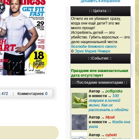
Добавить в избранное
: : Цитата : :
Отчего их не убивают сразу,
когда они ещё дети? это же
много проще!
Истреблять детей — это
убийство. Губить взрослых — это
дело национальной чести.
Возлюби ближнего своего
©
Эрих Мария Ремарк
: :События: :
Праздник или знаменательная
дата отсутствует
: : Последние комментарии : :
Автор →
poffigistka
:
472
|
Комментариев:
0
в новости →
100
ловушек в личной
жизни. Как их
распознать и обойти
Автор →
Mpak
в новости →
Когда она
ушла
Автор →
oybekt