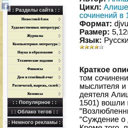
Цикл:
Алише
: : Разделы сайта : :
сочинений в 
Новостной блок
Формат:
djv
Художественная литература
Размер:
5,12
Журналы
Язык:
Русск
Компьютерная литература
Наука и образование
Технические издания
Краткое опи
Финансы
том сочинени
Дом и семейный очаг
мыслителя и 
Распечатай, вырежь, склей
деятеля Алиш
Комиксы
1501) вошли
: : Популярное : :
"Возлюбленн
: : Облако тегов : :
"Суждение о 
: : Немного рекламы : :
Кроме того, 