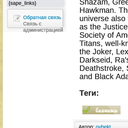
Shazam, Gree
{sape_links}
Hawkman. The
universe also
Обратная связь
Связь с
as the Justic
администрацией
Society of Am
Titans, well-k
the Joker, Le
Darkseid, Ra'
Deathstroke, S
and Black Ad
Теги:
Автор:
oybekt