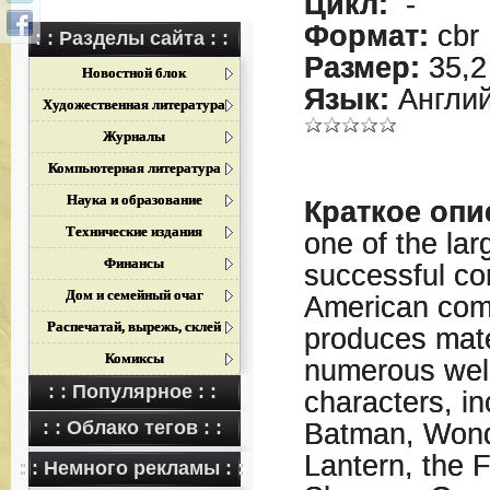
Цикл:
-
Формат:
cbr
: : Разделы сайта : :
Размер:
35,2
Новостной блок
Язык:
Англий
Художественная литература
Журналы
Компьютерная литература
Наука и образование
Краткое опи
Технические издания
one of the la
Финансы
successful co
Дом и семейный очаг
American com
Распечатай, вырежь, склей
produces mate
Комиксы
numerous wel
: : Популярное : :
characters, i
: : Облако тегов : :
Batman, Won
Lantern, the 
: : Немного рекламы : :