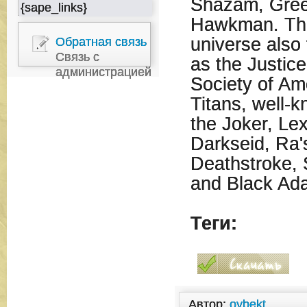
Shazam, Gree
{sape_links}
Hawkman. The
universe also
Обратная связь
Связь с
as the Justic
администрацией
Society of Am
Titans, well-k
the Joker, Le
Darkseid, Ra'
Deathstroke, S
and Black Ad
Теги:
Автор:
oybekt