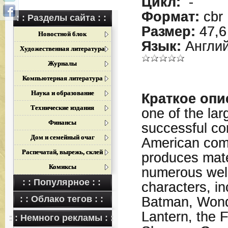
Цикл:
-
Формат:
cbr
: : Разделы сайта : :
Размер:
47,6
Новостной блок
Язык:
Англий
Художественная литература
Журналы
Компьютерная литература
Наука и образование
Краткое опи
Технические издания
one of the la
Финансы
successful co
Дом и семейный очаг
American com
Распечатай, вырежь, склей
produces mate
Комиксы
numerous wel
: : Популярное : :
characters, i
: : Облако тегов : :
Batman, Won
Lantern, the 
: : Немного рекламы : :