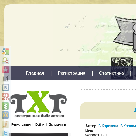
Главная
|
Регистрация
|
Статистика
|
Регистрация
|
Войти
|
Вспомнить
Автор:
В.Коровина
,
В.Коров
Цикл:
-
Формат:
pdf