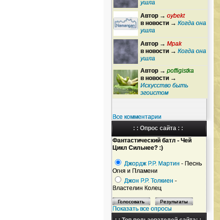
ушла
Автор →
oybekt
в новости →
Когда она
ушла
Автор →
Mpak
в новости →
Когда она
ушла
Автор →
poffigistka
в новости →
Искусство быть
эгоистом
Все комментарии
: : Опрос сайта : :
Фантастический батл - Чей
Цикл Сильнее? :)
Джордж Р.Р. Мартин
- Песнь
Огня и Пламени
Джон Р.Р. Толкиен
-
Властелин Колец
Показать все опросы