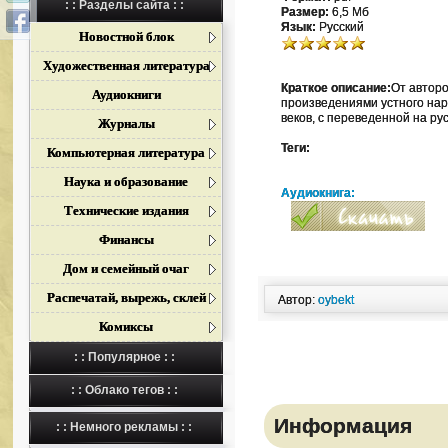
: : Разделы сайта : :
Размер:
6,5 Мб
Язык:
Русский
Новостной блок
Художественная литература
Краткое описание:
От авторо
Аудиокниги
произведениями устного нар
веков, с переведенной на р
Журналы
Теги:
Компьютерная литература
Наука и образование
Аудиокнига:
Технические издания
Финансы
Дом и семейный очаг
Распечатай, вырежь, склей
Автор:
oybekt
Комиксы
: : Популярное : :
: : Облако тегов : :
Информация
: : Немного рекламы : :