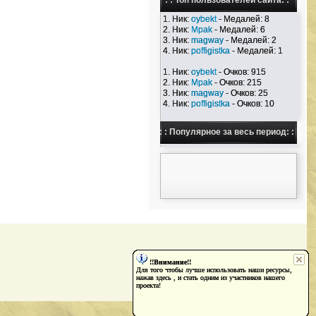
: : Топ пользователей сайта: :
1. Ник:
oybekt
- Медалей: 8
2. Ник:
Mpak
- Медалей: 6
3. Ник:
magway
- Медалей: 2
4. Ник:
poffigistka
- Медалей: 1
1. Ник:
oybekt
- Очков: 915
2. Ник:
Mpak
- Очков: 215
3. Ник:
magway
- Очков: 25
4. Ник:
poffigistka
- Очков: 10
: : Популярное за весь период: :
!!Внимание!!
Для того чтобы лучше использовать наши ресурсы,
нажав здесь , и стать одним из участников нашего
проекта!