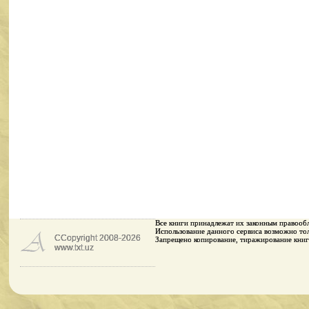
Все книги принадлежaт их законным правооб
Использование данного сервиса возможно тол
CCopyright 2008-2026
Запрещено копирование, тиражирование книг
www.txt.uz