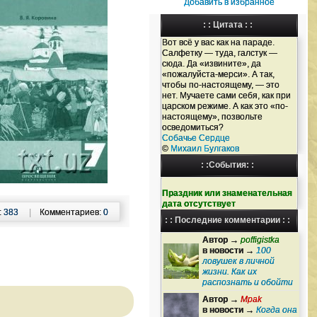
Добавить в избранное
: : Цитата : :
Вот всё у вас как на параде.
Салфетку — туда, галстук —
сюда. Да «извините», да
«пожалуйста-мерси». А так,
чтобы по-настоящему, — это
нет. Мучаете сами себя, как при
царском режиме. А как это «по-
настоящему», позвольте
осведомиться?
Собачье Сердце
©
Михаил Булгаков
: :События: :
Праздник или знаменательная
дата отсутствует
:
383
|
Комментариев:
0
: : Последние комментарии : :
Автор →
poffigistka
в новости →
100
ловушек в личной
жизни. Как их
распознать и обойти
Автор →
Mpak
в новости →
Когда она