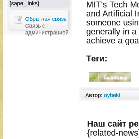
MIT’s Tech Mo
{sape_links}
and Artificial 
Обратная связь
someone using
Связь с
generally in a
администрацией
achieve a goa
Теги:
Автор:
oybekt
Наш сайт
ре
{related-news