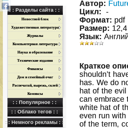
Автор:
Futur
: : Разделы сайта : :
Цикл:
-
Формат:
pdf
Новостной блок
Размер:
12,4
Художественная литература
Язык:
Англий
Журналы
Компьютерная литература
Наука и образование
Технические издания
Краткое опи
Финансы
shouldn’t hav
Дом и семейный очаг
has. We do no
Распечатай, вырежь, склей
hat of the evi
Комиксы
can embrace t
: : Популярное : :
white hat of t
: : Облако тегов : :
even run with 
: : Немного рекламы : :
of the term, c