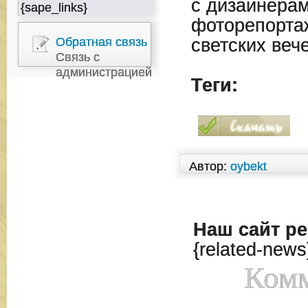
с дизайнера
{sape_links}
фоторепорта
Обратная связь
светских веч
Связь с
администрацией
Теги:
Автор:
oybekt
Наш сайт
ре
{related-news
Комм