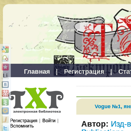
Главная
|
Регистрация
|
Ста
Vogue №1, ян
Регистрация
|
Войти
|
Автор:
Изд-
Вспомнить