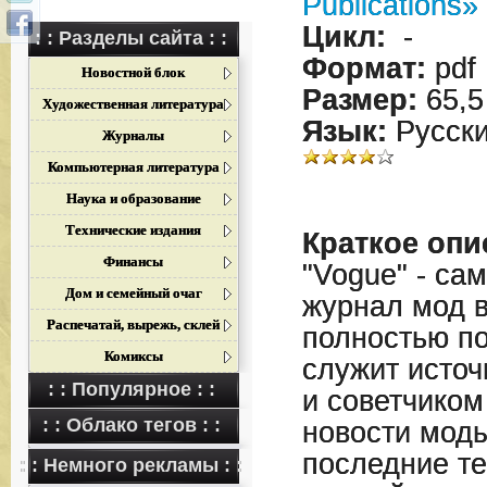
Publications»
Цикл:
-
: : Разделы сайта : :
Формат:
pdf
Новостной блок
Размер:
65,5
Художественная литература
Язык:
Русск
Журналы
Компьютерная литература
Наука и образование
Технические издания
Краткое опи
Финансы
"Vogue" - са
Дом и семейный очаг
журнал мод 
Распечатай, вырежь, склей
полностью п
Комиксы
служит исто
: : Популярное : :
и советчиком
: : Облако тегов : :
новости моды
последние т
: : Немного рекламы : :