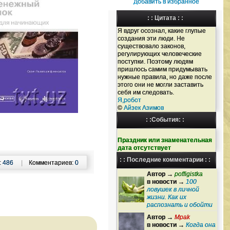
Добавить в избранное
: : Цитата : :
Я вдруг осознал, какие глупые
создания эти люди. Не
существовало законов,
регулирующих человеческие
поступки. Поэтому людям
пришлось самим придумывать
нужные правила, но даже после
этого они не могли заставить
себя им следовать.
Я,робот
©
Айзек Азимов
: :События: :
Праздник или знаменательная
дата отсутствует
: : Последние комментарии : :
:
486
|
Комментариев:
0
Автор →
poffigistka
в новости →
100
ловушек в личной
жизни. Как их
распознать и обойти
Автор →
Mpak
в новости →
Когда она