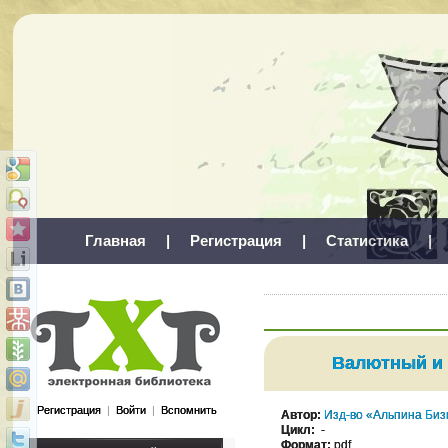
Главная
|
Регистрация
|
Статистика
|
Валютный и 
Регистрация
|
Войти
|
Вспомнить
Автор:
Изд-во «Альпина Биз
Цикл:
-
Формат:
pdf