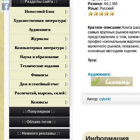
: : Разделы сайта : :
Размер:
44,1 Мб
Язык:
Русский
Новостной блок
Художественная литература
Краткое описание:
Книга ра
Аудиокниги
самых крупных рынков капит
представление о том, зачем 
Журналы
профес¬сиональным жаргоно
валютного рынков, показано
Компьютерная литература
основные методики оценки.
Наука и образование
Теги:
Технические издания
Аудиокнига:
Финансы
Дом и семейный очаг
Распечатай, вырежь, склей
Автор:
oybekt
Комиксы
: : Популярное : :
: : Облако тегов : :
: : Немного рекламы : :
Информация