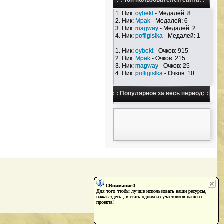
: : Топ пользователей сайта: :
1. Ник:
oybekt
- Медалей: 8
2. Ник:
Mpak
- Медалей: 6
3. Ник:
magway
- Медалей: 2
4. Ник:
poffigistka
- Медалей: 1
1. Ник:
oybekt
- Очков: 915
2. Ник:
Mpak
- Очков: 215
3. Ник:
magway
- Очков: 25
4. Ник:
poffigistka
- Очков: 10
: : Популярное за весь период: :
!!Внимание!!
Для того чтобы лучше использовать наши ресурсы,
нажав здесь , и стать одним из участников нашего
проекта!