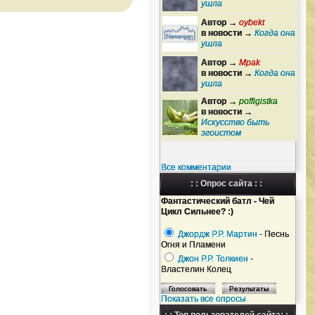
ушла
Автор →
oybekt
в новости →
Когда она
ушла
Автор →
Mpak
в новости →
Когда она
ушла
Автор →
poffigistka
в новости →
Искусство быть
эгоистом
Все комментарии
: : Опрос сайта : :
Фантастический батл - Чей
Цикл Сильнее? :)
Джордж Р.Р. Мартин
- Песнь
Огня и Пламени
Джон Р.Р. Толкиен
-
Властелин Колец
Показать все опросы