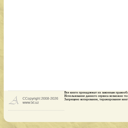
Все книги принадлежaт их законным правооб
Использование данного сервиса возможно тол
CCopyright 2008-2026
Запрещено копирование, тиражирование книг
www.txt.uz