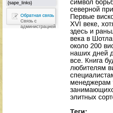
символ борьб
{sape_links}
северной при
Обратная связь
Первые виско
Связь с
XVI веке, хо
администрацией
здесь и рань
века в Шотла
около 200 ви
наших дней 
все. Книга б
любителям ви
специалиста
менеджерам 
занимающихс
элитных сорт
Теги: