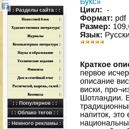
Букс»
Цикл:
-
: : Разделы сайта : :
Формат:
pdf
Новостной блок
Размер:
109,
Художественная литература
Язык:
Русск
Журналы
Компьютерная литература
Наука и образование
Технические издания
Краткое опи
Финансы
первое исче
Дом и семейный очаг
описание вис
Распечатай, вырежь, склей
виски, про¬и
Комиксы
Шотландии. В
: : Популярное : :
традиционны
: : Облако тегов : :
напиток, это
национальны
: : Немного рекламы : :