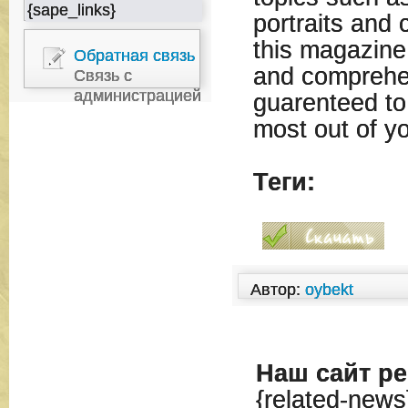
{sape_links}
portraits and
this magazine
Обратная связь
and comprehe
Связь с
администрацией
guarenteed to
most out of y
Теги:
Автор:
oybekt
Наш сайт
ре
{related-news