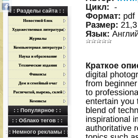
Цикл:
-
: : Разделы сайта : :
Формат:
pdf
Новостной блок
Размер:
21,3
Художественная литература
Язык:
Англий
Журналы
Компьютерная литература
Наука и образование
Краткое опи
Технические издания
digital photogr
Финансы
from beginner
Дом и семейный очаг
to professional
Распечатай, вырежь, склей
entertain you
Комиксы
blend of techn
: : Популярное : :
inspirational
: : Облако тегов : :
authoritative 
: : Немного рекламы : :
topics such a