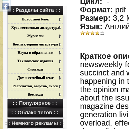
Цикл:
-
Формат:
pdf
: : Разделы сайта : :
Размер:
3,2 
Новостной блок
Язык:
Англий
Художественная литература
Журналы
Компьютерная литература
Наука и образование
Краткое опи
Технические издания
newsweekly fo
Финансы
succinct and w
Дом и семейный очаг
happening in 
Распечатай, вырежь, склей
the opinion m
Комиксы
about the iss
: : Популярное : :
magazine desi
: : Облако тегов : :
generation liv
overload, effe
: : Немного рекламы : :