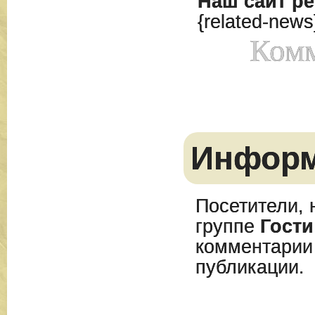
Наш сайт
ре
{related-news
Комм
Инфор
Посетители, 
группе
Гости
комментарии
публикации.