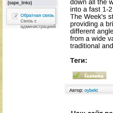
down all the 
{sape_links}
into a fast 1
Обратная связь
The Week's st
Связь с
providing a br
администрацией
different angl
from a wide va
traditional an
Теги:
Автор:
oybekt