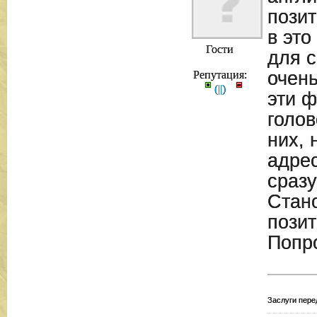
позит
в это
Гости
для с
очень
Репутация:
(
|
|
)
эти ф
голов
них, 
адре
сразу
Стан
позит
Попр
Заслуги пере