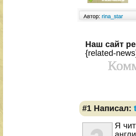
Автор:
rina_star
Наш сайт
ре
{related-news
Комм
#1 Написал:
Я чит
англ