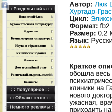
Автор:
Люк 
: : Разделы сайта : :
Хуртадо-Грас
Новостной блок
Цикл:
Эликси
Художественная литература
Формат:
fb2
Журналы
Размер:
0,2 
Компьютерная литература
Язык:
Русск
Наука и образование
Технические издания
Финансы
Краткое опи
Дом и семейный очаг
обошла весь 
Распечатай, вырежь, склей
психиатричес
Комиксы
клиники на Г
: : Популярное : :
нового докто
: : Облако тегов : :
ужасная, вра
: : Немного рекламы : :
приходить на