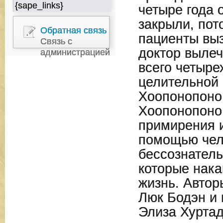
{sape_links}
четыре года
закрыли, пот
Обратная связь
пациенты вы
Связь с
доктор выле
администрацией
всего четыре
целительной 
Хоопонопоно
Хоопонопоно 
примирения 
помощью чело
бессознател
которые нак
жизнь. Автор
Люк Бодэн и 
Элиза Хуртад