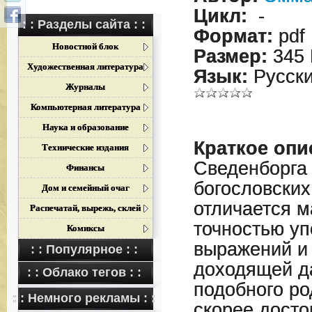
Цикл:
-
: : Разделы сайта : :
Формат:
pdf
Новостной блок
Размер:
345 
Художественная литература
Язык:
Русск
Журналы
Компьютерная литература
Наука и образование
Краткое опи
Технические издания
Сведенборга 
Финансы
богословских
Дом и семейный очаг
отличается м
Распечатай, вырежь, склей
точностью у
Комиксы
выражений и 
: : Популярное : :
доходящей да
: : Облако тегов : :
подобного ро
: : Немного рекламы : :
скорее досто