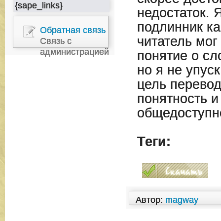
{sape_links}
недостаток. 
подлинник ка
Обратная связь
читатель мог
Связь с
администрацией
понятие о сл
но я не упус
цель перевод
понятность и
общедоступ
Теги:
Автор:
magway