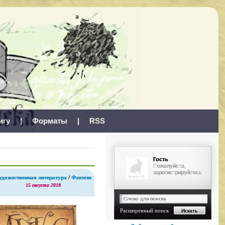
игу
|
Форматы
|
RSS
Гость
Пожалуйста,
зарегистрируйтесь
удожественная литература
/
Фэнтези
15 августа 2018
Расширенный поиск