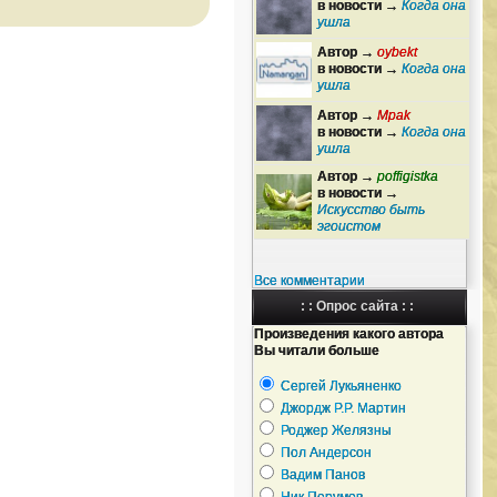
в новости →
Когда она
ушла
Автор →
oybekt
в новости →
Когда она
ушла
Автор →
Mpak
в новости →
Когда она
ушла
Автор →
poffigistka
в новости →
Искусство быть
эгоистом
Все комментарии
: : Опрос сайта : :
Произведения какого автора
Вы читали больше
Сергей Лукьяненко
Джордж Р.Р. Мартин
Роджер Желязны
Пол Андерсон
Вадим Панов