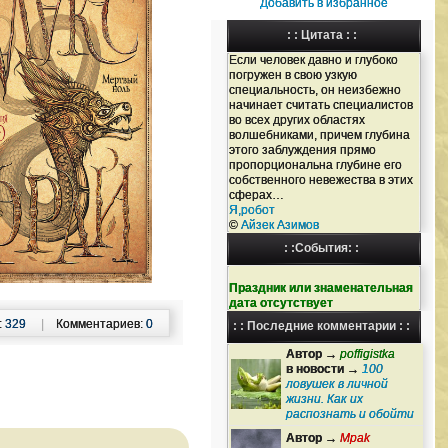
Добавить в избранное
: : Цитата : :
Если человек давно и глубоко
погружен в свою узкую
специальность, он неизбежно
начинает считать специалистов
во всех других областях
волшебниками, причем глубина
этого заблуждения прямо
пропорциональна глубине его
собственного невежества в этих
сферах…
Я,робот
©
Айзек Азимов
: :События: :
Праздник или знаменательная
дата отсутствует
:
329
|
Комментариев:
0
: : Последние комментарии : :
Автор →
poffigistka
в новости →
100
ловушек в личной
жизни. Как их
распознать и обойти
Автор →
Mpak