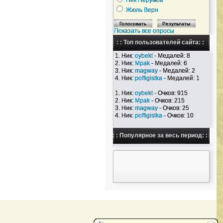
Ник Перумов
Жюль Верн
Показать все опросы
: : Топ пользователей сайта: :
1. Ник:
oybekt
- Медалей: 8
2. Ник:
Mpak
- Медалей: 6
3. Ник:
magway
- Медалей: 2
4. Ник:
poffigistka
- Медалей: 1
1. Ник:
oybekt
- Очков: 915
2. Ник:
Mpak
- Очков: 215
3. Ник:
magway
- Очков: 25
4. Ник:
poffigistka
- Очков: 10
: : Популярное за весь период: :