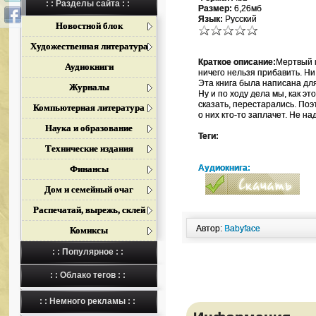
: : Разделы сайта : :
Размер:
6,26мб
Язык:
Русский
Новостной блок
Художественная литература
Краткое описание:
Мертвый н
Аудиокниги
ничего нельзя прибавить. Ни
Эта книга была написана дл
Журналы
Ну и по ходу дела мы, как э
сказать, перестарались. Поэ
Компьютерная литература
о них кто-то заплачет. Не на
Наука и образование
Теги:
Технические издания
Аудиокнига:
Финансы
Дом и семейный очаг
Распечатай, вырежь, склей
Автор:
Babyface
Комиксы
: : Популярное : :
: : Облако тегов : :
: : Немного рекламы : :