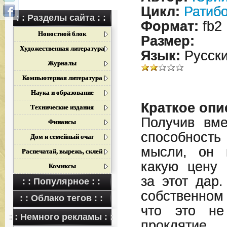
Цикл:
Ратиб
: : Разделы сайта : :
Формат:
fb2
Новостной блок
Размер:
Художественная литература
Язык:
Русск
Журналы
Компьютерная литература
Наука и образование
Краткое опи
Технические издания
Получив вме
Финансы
способнос
Дом и семейный очаг
мысли, он 
Распечатай, вырежь, склей
какую цену 
Комиксы
за этот дар
: : Популярное : :
собственно
: : Облако тегов : :
что это не
: : Немного рекламы : :
проклятие