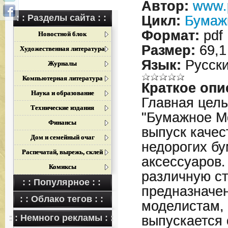
Автор:
www.
: : Разделы сайта : :
Цикл:
Бумаж
Формат:
pdf
Новостной блок
Размер:
69,1
Художественная литература
Язык:
Русск
Журналы
Компьютерная литература
Краткое опи
Наука и образование
Главная цел
Технические издания
"Бумажное М
Финансы
выпуск качес
Дом и семейный очаг
недорогих б
Распечатай, вырежь, склей
аксессуаров
Комиксы
различную ст
: : Популярное : :
предназначе
: : Облако тегов : :
моделистам, 
: : Немного рекламы : :
выпускается 