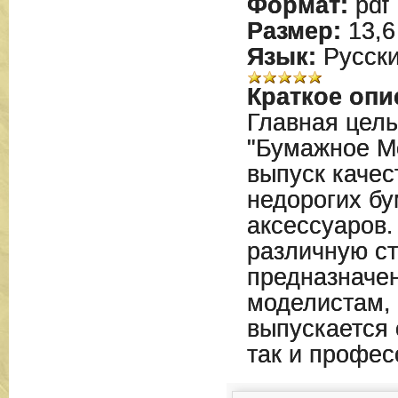
Формат:
pdf
Размер:
13,6
Язык:
Русск
Краткое опи
Главная цел
"Бумажное М
выпуск качес
недорогих б
аксессуаров
различную ст
предназначе
моделистам, 
выпускается 
так и профе