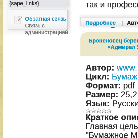
так и профе
{sape_links}
Обратная связь
Подробнее
|
Авт
Связь с
Просмотр
администрацией
Броненосец бере
«Адмирал 
Автор:
www.
Цикл:
Бумаж
Формат:
pdf
Размер:
25,2
Язык:
Русск
Краткое опи
Главная цел
"Бумажное М