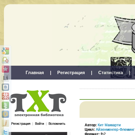
Главная
|
Регистрация
|
Статистика
|
Регистрация
|
Войти
|
Вспомнить
Автор:
Кит Маккарти
Цикл:
Айзенменгер-Флеминг
Формат:
fb2