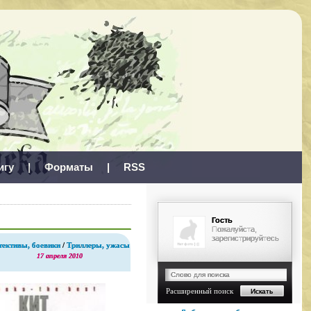
игу
|
Форматы
|
RSS
Гость
Пожалуйста,
зарегистрируйтесь
тективы, боевики
/
Триллеры, ужасы
17 апреля 2010
Расширенный поиск