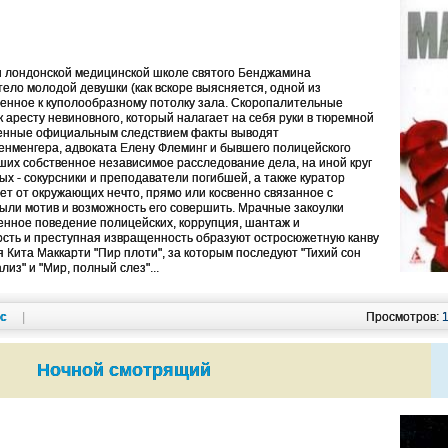
ри лондонской медицинской школе святого Бенджамина
ело молодой девушки (как вскоре выясняется, одной из
шенное к куполообразному потолку зала. Скоропалительные
 аресту невиновного, который налагает на себя руки в тюремной
ченные официальным следствием факты выводят
нменгера, адвоката Елену Флеминг и бывшего полицейского
их собственное независимое расследование дела, на иной круг
х - сокурсники и преподаватели погибшей, а также куратор
ает от окружающих нечто, прямо или косвенно связанное с
были мотив и возможность его совершить. Мрачные закоулки
енное поведение полицейских, коррупция, шантаж и
ость и преступная извращенность образуют остросюжетную канву
 Кита Маккарти "Пир плоти", за которым последуют "Тихий сон
из" и "Мир, полный слез"...
кс
|
Просмотров:
Ночной смотрящий