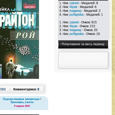
1. Ник:
oybekt
- Медалей: 8
2. Ник:
Mpak
- Медалей: 6
3. Ник:
magway
- Медалей: 2
4. Ник:
poffigistka
- Медалей: 1
1. Ник:
oybekt
- Очков: 915
2. Ник:
Mpak
- Очков: 215
3. Ник:
magway
- Очков: 25
4. Ник:
poffigistka
- Очков: 10
: : Популярное за весь период: :
1593
|
Комментариев:
0
Художественная литература
/
Триллеры, ужасы
9 апреля 2010