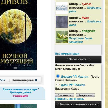
Автор →
oybekt
в новости →
Когда она
ушла
Автор →
Mpak
в новости →
Когда она
ушла
Автор →
poffigistka
в новости →
Искусство быть
эгоистом
Все комментарии
: : Опрос сайта : :
Фантастический батл - Чей
Цикл Сильнее? :)
Джордж Р.Р. Мартин
- Песнь
1557
|
Комментариев:
0
Огня и Пламени
Джон Р.Р. Толкиен
-
Властелин Колец
Художественная литература
/
Триллеры, ужасы
9 апреля 2010
Показать все опросы
: : Топ пользователей сайта: :