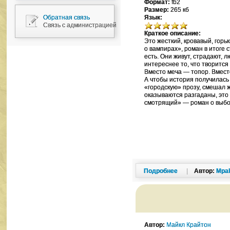
Формат:
fb2
Размер:
265 кб
Обратная связь
Язык:
Связь с администрацией
Краткое описание:
Это жесткий, кровавый, горь
о вампирах», роман в итоге 
есть. Они живут, страдают, л
интереснее то, что творится 
Вместо меча — топор. Вмест
А чтобы история получилась
«городскую» прозу, смешал ж
оказываются разгаданы, это 
смотрящий» — роман о выбо
Подробнее
|
Автор:
Mpa
Автор:
Майкл Крайтон