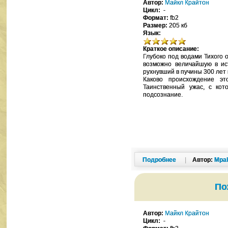
Автор:
Майкл Крайтон
Цикл:
-
Формат:
fb2
Размер:
205 кб
Язык:
Краткое описание:
Глубоко под водами Тихого
возможно величайшую в ист
рухнувший в пучины 300 лет 
Каково происхождение эт
Таинственный ужас, с кот
подсознание.
Подробнее
|
Автор:
Mpa
По
Автор:
Майкл Крайтон
Цикл:
-