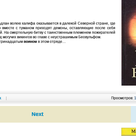
длан волею халифа оказывается в далекой Северной стране, где
ю вместе с туманом приходят демоны, оставляющие после себя
й. На смертельную битву с таинственным племенем пожирателей
 могучих викингов во главе с неустрашимым Беовульфом.
 тринадцатым
воином
в этом отряде…
k
|
Просмотров:
Next