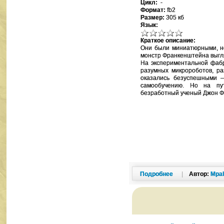
Цикл:
-
Формат:
fb2
Размер:
305 кб
Язык:
Краткое описание:
Они были миниатюрными, н
монстр Франкенштейна выгля
На экспериментальной фаб
разумных микророботов, ра
оказались безуспешными —
самообучению. Но на пу
безработный ученый Джон Ф
Подробнее
|
Автор:
Mpa