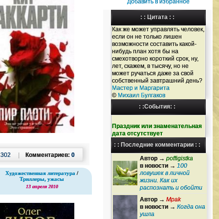
Добавить в избранное
: : Цитата : :
Как же может управлять человек,
если он не только лишен
возможности составить какой-
нибудь план хотя бы на
смехотворно короткий срок, ну,
лет, скажем, в тысячу, но не
может ручаться даже за свой
собственный завтрашний день?
Мастер и Маргарита
©
Михаил Булгаков
: :События: :
Праздник или знаменательная
дата отсутствует
: : Последние комментарии : :
1302
|
Комментариев:
0
Автор →
poffigistka
в новости →
100
ловушек в личной
Художественная литература
/
Триллеры, ужасы
жизни. Как их
13 апреля 2010
распознать и обойти
Автор →
Mpak
в новости →
Когда она
ушла