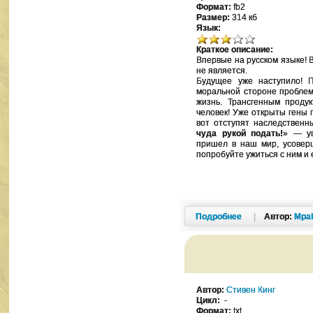
Формат:
fb2
Размер:
314 кб
Язык:
Краткое описание:
Впервые на русском языке! 
не является.
Будущее уже наступило! П
моральной стороне проблем
жизнь. Трансгенным продук
человек! Уже открыты гены 
вот отступят наследственн
чуда рукой подать!
» — ув
пришел в наш мир, усовер
попробуйте ужиться с ним и 
Подробнее
|
Автор:
Mpa
Автор:
Стивен Кинг
Цикл:
-
Формат:
txt