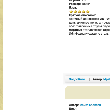
Формат:
fb2
Размер:
180 кб
Язык:
Краткое описание:
Арабский аристократ Ибн Фа
день длиннее ночи, а ночь
обезглавленные трупы люде
мертвых
отправляется отряд
Ибн Фадлану суждено стать
Подробнее
|
Автор:
Mpa
Автор:
Майкл Крайтон
Цикл:
-