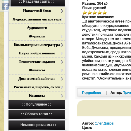
: : Разделы сайта : :
Размер:
364 кб
Язык:
русский
Новостной блок
Краткое описание:
Художественная литература
...В анатомическом музее п
обнаружено изуродованное т
Аудиокниги
студенток), картинно подве
действия полиции приводят к
Журналы
камере. Между тем не заме
патологоанатома Джона Айзе
Компьютерная литература
Боба Джонсона, предпринявш
подозреваемых, среди которы
Наука и образование
музея. Каждый из них скрыв
убийством, почти у каждого 
Технические издания
человеческих душ, двусмысл
предательство, слепая ревн
Финансы
романа английского писателя
Дом и семейный очаг
смерти", "Окончательный анал
Распечатай, вырежь, склей
Подробнее
|
Автор:
Три
Комиксы
: : Популярное : :
: : Облако тегов : :
Автор:
Олег Дивов
: : Немного рекламы : :
Цикл:
-