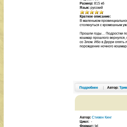
Размер:
815 кб
Язык:
русский
Краткое описание:
В маленьком провинциально
столкнуться с кромешным у
Прошли годы… Подростки пов
кошмар прошлого вернулся, 
со Злом. Ибо в Дерри опять 
порождение ночного кошмара
Подробнее
|
Автор:
Три
Автор:
Стивен Кинг
Цикл:
-
Формат:
txt