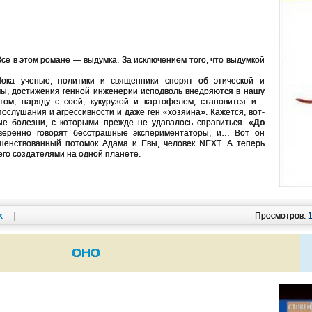
Все в этом романе — выдумка. За исключением того, что выдумкой
ока ученые, политики и священники спорят об этической и
ы, достижения генной инженерии исподволь внедряются в нашу
том, наряду с соей, кукурузой и картофелем, становится и…
послушания и агрессивности и даже ген «хозяина». Кажется, вот-
ые болезни, с которыми прежде не удавалось справиться. «
До
еренно говорят бесстрашные экспериментаторы, и… Вот он
шенствованный потомок Адама и Евы, человек NEXT. А теперь
его создателями на одной планете.
k
|
Просмотров:
ОНО