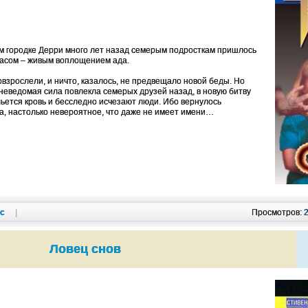
м городке Дерри много лет назад семерым подросткам пришлось
жасом – живым воплощением ада.
зрослели, и ничто, казалось, не предвещало новой беды. Но
неведомая сила повлекла семерых друзей назад, в новую битву
льется кровь и бесследно исчезают люди. Ибо вернулось
, настолько невероятное, что даже не имеет имени…
кс
|
Просмотров:
Ловец снов