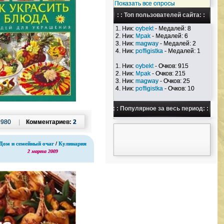
Показать все опросы
: : Топ пользователей сайта: :
1. Ник:
oybekt
- Медалей: 8
2. Ник:
Mpak
- Медалей: 6
3. Ник:
magway
- Медалей: 2
4. Ник:
poffigistka
- Медалей: 1
1. Ник:
oybekt
- Очков: 915
2. Ник:
Mpak
- Очков: 215
3. Ник:
magway
- Очков: 25
4. Ник:
poffigistka
- Очков: 10
: : Популярное за весь период: :
3980
|
Комментариев:
2
Дом и семейный очаг
/
Кулинария
2 марта 2009