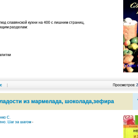
люд славянской кухни на 400 с лишним страниц,
ющим разделам:
апитки
кс
|
Просмотров:
ладости из мармелада, шоколада,зефира
нко С.
пно. Шаг за шагом
-