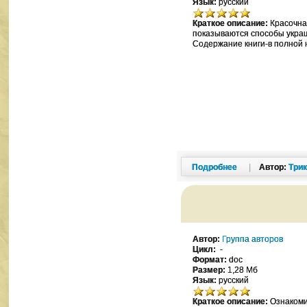
Язык:
русский
Краткое описание:
Красочная
показываются способы украш
Содержание книги-в полной 
Подробнее
|
Автор:
Три
Автор:
Группа авторов
Цикл:
-
Формат:
doc
Размер:
1,28 Мб
Язык:
русский
Краткое описание:
Ознакомив