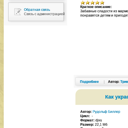
Краткое описание:
Обратная связь
Забавные сладости из марме
Связь с администрацией
понравятся детям и пригодя
Подробнее
|
Автор:
Три
Как укра
Автор:
Рудольф Биллер
Цикл:
-
Формат:
djvu
Размер:
22,1 Мб