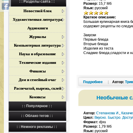
: : Разделы сайта : :
Размер:
15,7 Мб
Язык:
русский
Новостной блок
Краткое описание:
Художественная литература
Большая кулинарная книга б
содержит рецепты по следу
Аудиокниги
Закуски
Журналы
Первые блюда
Вторые блюда
Компьютерная литература
Изделия из теста
Сладкие блюда,сладости и н
Наука и образование
Технические издания
Финансы
Дом и семейный очаг
Подробнее
|
Автор:
Три
Распечатай, вырежь, склей
Комиксы
Необычные с
: : Популярное : :
Автор:
Степанова И.
,
Казаче
: : Облако тегов : :
Цикл:
Вкусно. Быстро. Досту
Формат:
djvu
Размер:
1,79 Мб
: : Немного рекламы : :
Язык:
русский