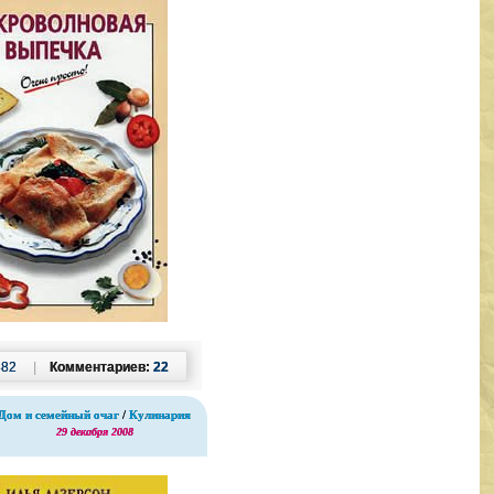
882
|
Комментариев:
22
Дом и семейный очаг
/
Кулинария
29 декабря 2008