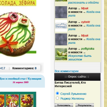
распознать и обойти
Автор →
Mpak
в новости →
Когда она
ушла
Автор →
oybekt
в новости →
Когда она
ушла
Автор →
Mpak
в новости →
Когда она
ушла
Автор →
poffigistka
в новости →
Искусство быть
эгоистом
2417
|
Комментариев:
0
Все комментарии
: : Опрос сайта : :
Дом и семейный очаг
/
Кулинария
Битва Писателей, Кто
16 марта 2009
Интересней
Сергей Лукьяненко
Роджер Желязны