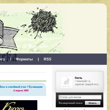
игу
|
Форматы
|
RSS
Гость
Пожалуйста,
зарегистрируйтесь
Дом и семейный очаг
/
Кулинария
6 апреля 2009
Расширенный поиск