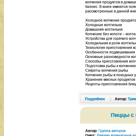
копчения продуктов в домаш
бизнес. В книге имеются по
рассмотренные в данной кни
Холодное копчение продукто
Холодные коптильни
Домашняя коптильня
Копчение без копоти – копт
Устройства для горячего коп
Холодильник в роли коптиль
Технология приготовления к
Особенности подвешивания 
Основные разновидности ко
Способы приготовления коп
Подготовка рыбы к копчению
Секреты копчения рыбы
Копчение рыбы в походных 
Хранение мясных продуктов
Рецепты приготовления блюд
Подробнее
|
Автор:
Три
Пиццы с 
Автор:
Группа авторов
Цикл:
Лучшие кулинарные и