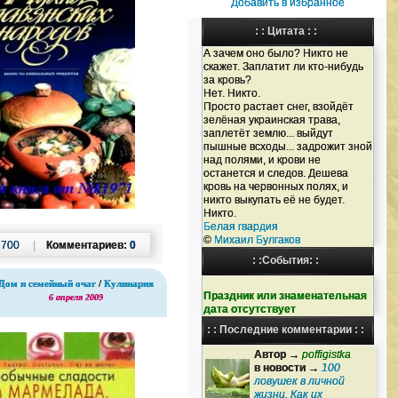
Добавить в избранное
: : Цитата : :
А зачем оно было? Никто не
скажет. Заплатит ли кто-нибудь
за кровь?
Нет. Никто.
Просто растает снег, взойдёт
зелёная украинская трава,
заплетёт землю... выйдут
пышные всходы... задрожит зной
над полями, и крови не
останется и следов. Дешева
кровь на червонных полях, и
никто выкупать её не будет.
Никто.
Белая гвардия
©
Михаил Булгаков
2700
|
Комментариев:
0
: :События: :
Дом и семейный очаг
/
Кулинария
Праздник или знаменательная
6 апреля 2009
дата отсутствует
: : Последние комментарии : :
Автор →
poffigistka
в новости →
100
ловушек в личной
жизни. Как их