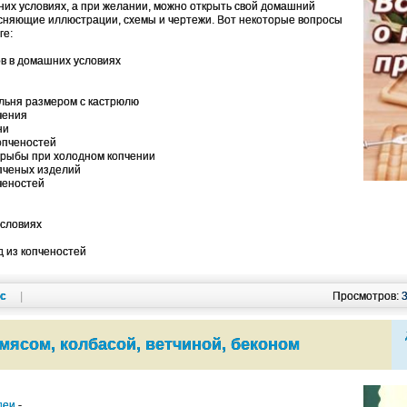
них условиях, а при желании, можно открыть свой домашний
ясняющие иллюстрации, схемы и чертежи. Вот некоторые вопросы
ге:
в в домашних условиях
ильня размером с кастрюлю
чения
ни
опченостей
рыбы при холодном копчении
пченых изделий
ченостей
условиях
 из копченостей
кс
|
Просмотров:
мясом, колбасой, ветчиной, беконом
деи
-