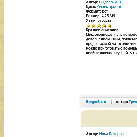
Автор:
Выдревич Г.С.
Цикл:
Очень просто
-
Формат:
pdf
Размер:
4,75 Мб
Язык:
русский
Краткое описание:
Микроволновая печь не може
дополнением к ним, причем
предлагаемой читателю кни
можно приготовить с помощь
необыкновенно вкусной. А гл
Подробнее
|
Автор:
Три
Автор:
Илья Лазерсон