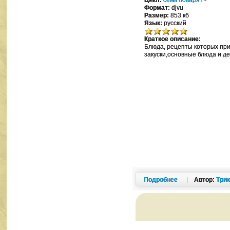
Цикл:
семь поварят
-
Формат:
djvu
Размер:
853 кб
Язык:
русский
Краткое описание:
Блюда, рецепты которых при
закуски,основные блюда и д
Подробнее
|
Автор:
Три