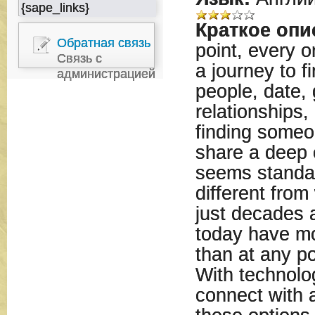
{sape_links}
Краткое опи
Обратная связь
point, every 
Связь с
a journey to 
администрацией
people, date, 
relationships,
finding some
share a deep 
seems standard
different fro
just decades 
today have mo
than at any po
With technolog
connect with 