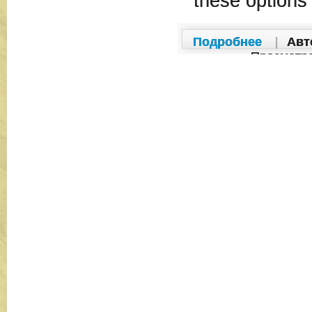
these options
Подробнее
|
Авт
Просмотр