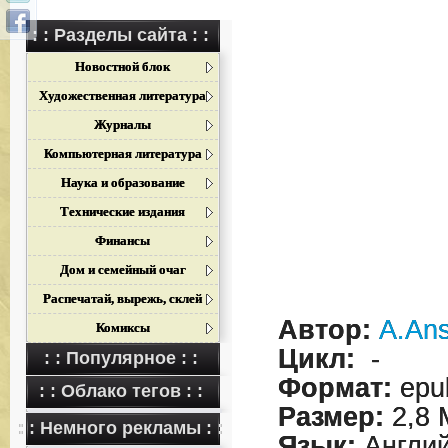
: : Разделы сайта : :
Новостной блок
Художественная литература
Журналы
Компьютерная литература
Наука и образование
Технические издания
Финансы
Дом и семейный очаг
Распечатай, вырежь, склей
Автор:
A.Ans
Комиксы
Цикл:
-
: : Популярное : :
Формат:
epu
: : Облако тегов : :
Размер:
2,8 
: : Немного рекламы : :
Язык:
Англий