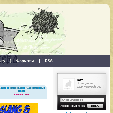
игу
|
Форматы
|
RSS
Гость
Пожалуйста,
зарегистрируйтесь
аука и образование
/
Иностранные
языки
3 марта 2016
Расширенный поиск