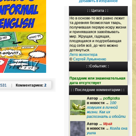
Добавить в избранное
: : Цитата : :
Но в основе-то всё равно лежит
та древняя безмозглая тварь,
получившая первую искру жизни
и принявшаяся завоёвывать
мир. Жрущая, гадящая,
плодящаяся и подгребающая
под себя всё, до чего можно
дотянуться.
Лето волонтера
©
Сергей Лукьяненко
: :События: :
Праздник или знаменательная
дата отсутствует
2531
|
Комментариев:
2
: : Последние комментарии : :
Автор →
poffigistka
в новости →
100
ловушек в личной
жизни. Как их
распознать и обойти
Автор →
Mpak
в новости →
Когда она
ушла