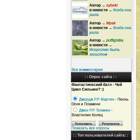
Автор →
oybekt
в новости →
Когда она
ушла
Автор →
Mpak
в новости →
Когда она
ушла
Автор →
poffigistka
в новости →
Искусство быть
эгоистом
Все комментарии
: : Опрос сайта : :
Фантастический батл - Чей
Цикл Сильнее? :)
Джордж Р.Р. Мартин
- Песнь
Огня и Пламени
Джон Р.Р. Толкиен
-
Властелин Колец
Показать все опросы
: : Топ пользователей сайта: :