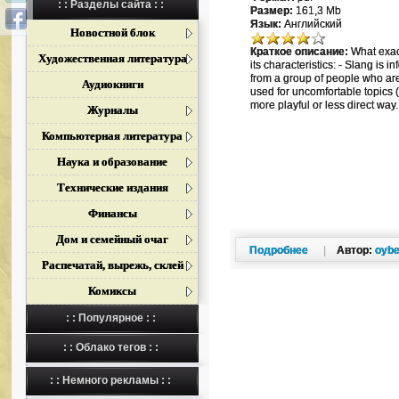
: : Разделы сайта : :
Размер:
161,3 Mb
Язык:
Английский
Новостной блок
Краткое описание:
What exactl
Художественная литература
its characteristics: - Slang is 
from a group of people who are 
Аудиокниги
used for uncomfortable topics (s
more playful or less direct way.
Журналы
Компьютерная литература
Наука и образование
Технические издания
Финансы
Дом и семейный очаг
Подробнее
|
Автор:
oybe
Распечатай, вырежь, склей
Комиксы
: : Популярное : :
: : Облако тегов : :
: : Немного рекламы : :