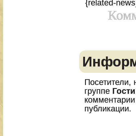
{related-news
Комм
Инфор
Посетители, 
группе
Гости
комментарии
публикации.