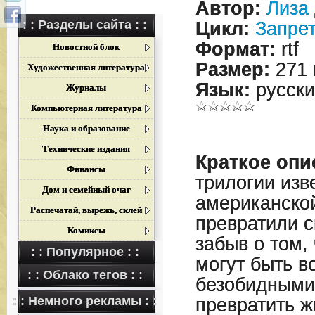
Автор:
Лиза
: : Разделы сайта : :
Цикл:
Запрет
Формат:
rtf
Новостной блок
Размер:
271 
Художественная литература
Язык:
русски
Журналы
Компьютерная литература
Наука и образование
Технические издания
Краткое опи
Финансы
трилогии изв
Дом и семейный очаг
американско
Распечатай, вырежь, склей
превратили с
Комиксы
забыв о том,
: : Популярное : :
могут быть в
: : Облако тегов : :
безобидными
: : Немного рекламы : :
превратить ж