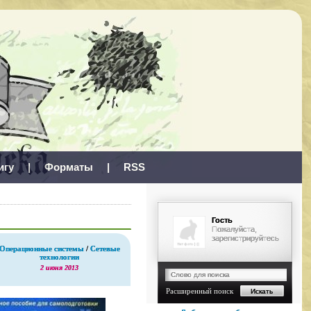
игу
|
Форматы
|
RSS
Гость
Пожалуйста,
зарегистрируйтесь
Операционные системы
/
Сетевые
технологии
2 июня 2013
Расширенный поиск