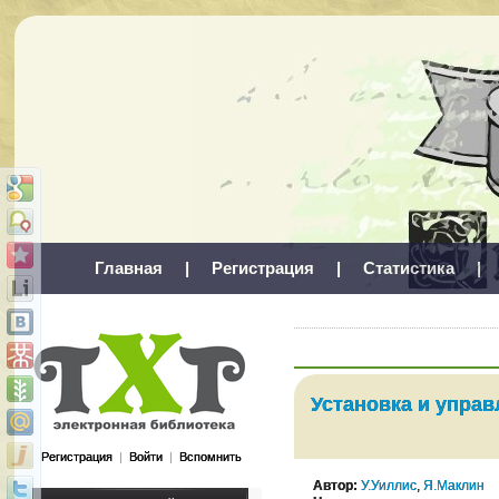
Главная
|
Регистрация
|
Статистика
|
Установка и управ
Регистрация
|
Войти
|
Вспомнить
Автор:
У.Уиллис
,
Я.Маклин