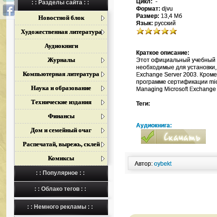
Цикл:
-
: : Разделы сайта : :
Формат:
djvu
Размер:
13,4 Мб
Новостной блок
Язык:
русский
Художественная литература
Аудиокниги
Краткое описание:
Журналы
Этот официальный учебный к
необходимые для установки,
Компьютерная литература
Exchange Server 2003. Кроме 
программе сертификации mic
Наука и образование
Managing Microsoft Exchange
Технические издания
Теги:
Финансы
Аудиокнига:
Дом и семейный очаг
Распечатай, вырежь, склей
Комиксы
Автор:
oybekt
: : Популярное : :
: : Облако тегов : :
: : Немного рекламы : :