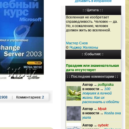
Добавить в избранное
: : Цитата : :
Вселенная не изобретает
справедливость. Человек — да.
Но, к сожалению, человек
должен жить во вселенной.
Мастер Снов
©
Роджер Желязны
: :События: :
Праздник или знаменательная
дата отсутствует
: : Последние комментарии : :
Автор →
poffigistka
в новости →
100
ловушек в личной
1908
|
Комментариев:
2
жизни. Как их
распознать и обойти
Автор →
Mpak
в новости →
Когда она
ушла
Автор →
oybekt