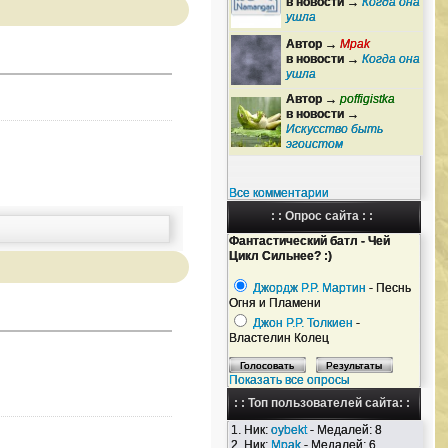
в новости →
Когда она
ушла
Автор →
Mpak
в новости →
Когда она
ушла
Автор →
poffigistka
в новости →
Искусство быть
эгоистом
Все комментарии
: : Опрос сайта : :
Фантастический батл - Чей
Цикл Сильнее? :)
Джордж Р.Р. Мартин
- Песнь
Огня и Пламени
Джон Р.Р. Толкиен
-
Властелин Колец
Показать все опросы
: : Топ пользователей сайта: :
1. Ник:
oybekt
- Медалей: 8
2. Ник:
Mpak
- Медалей: 6