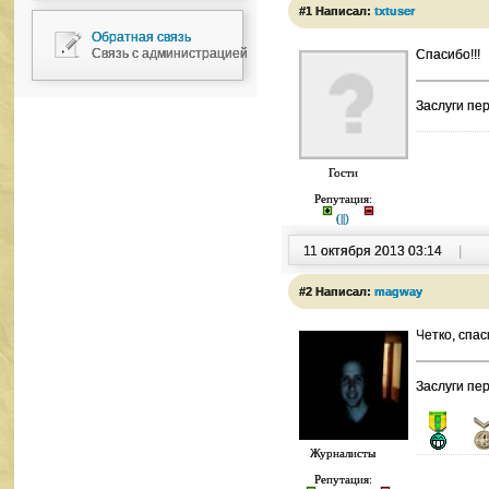
#1 Написал:
txtuser
Обратная связь
Связь с администрацией
Спасибо!!!
Заслуги пе
Гости
Репутация:
(
|
|
)
11 октября 2013 03:14
|
#2 Написал:
magway
Четко, спас
Заслуги пе
Журналисты
Репутация: