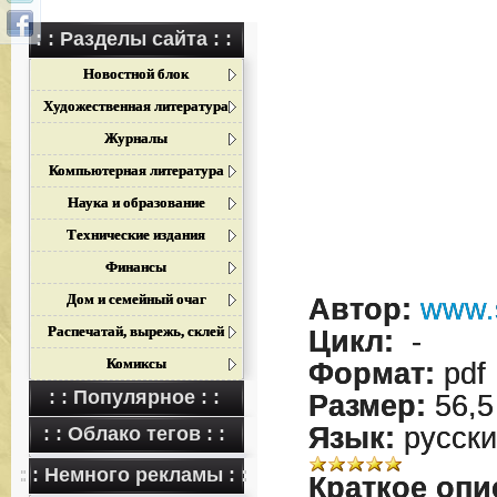
: : Разделы сайта : :
Новостной блок
Художественная литература
Журналы
Компьютерная литература
Наука и образование
Технические издания
Финансы
Дом и семейный очаг
Автор:
www.
Распечатай, вырежь, склей
Цикл:
-
Комиксы
Формат:
pdf
: : Популярное : :
Размер:
56,5
Язык:
русски
: : Облако тегов : :
: : Немного рекламы : :
Краткое опи