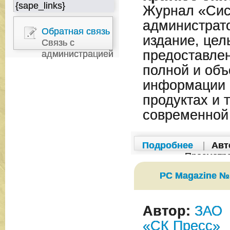
{sape_links}
Журнал «Си
администрат
Обратная связь
издание, цел
Связь с
предоставле
администрацией
полной и объ
информации 
продуктах и 
современной
Подробнее
|
Авт
Просмотр
PC Magazine №5
Автор:
ЗАО
«СК Пресс»