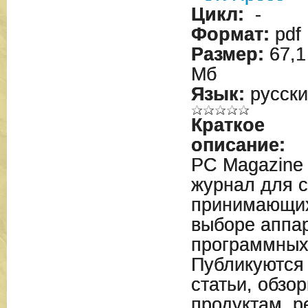
Цикл:
-
Формат:
pdf
Размер:
67,1
Мб
Язык:
русски
Краткое
описание:
PC Magazine
журнал для с
принимающих
выборе аппар
программных
Публикуются
статьи, обзо
продуктам, р