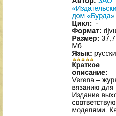
Автор:
ЗАО
«Издательск
дом «Бурда»
Цикл:
-
Формат:
djv
Размер:
37,7
Мб
Язык:
русски
Краткое
описание:
Verena – жу
вязанию для 
Издание выхо
соответству
моделями. К