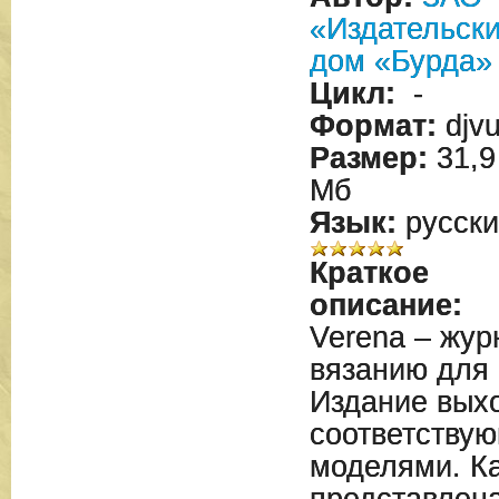
«Издательск
дом «Бурда»
Цикл:
-
Формат:
djv
Размер:
31,9
Мб
Язык:
русски
Краткое
описание:
Verena – жу
вязанию для 
Издание выхо
соответству
моделями. К