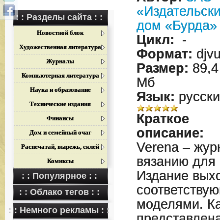
«Издательск
: : Разделы сайта : :
дом «Бурда»
Новостной блок
Цикл:
-
Художественная литература
Формат:
djv
Журналы
Размер:
89,4
Компьютерная литература
Мб
Наука и образование
Язык:
русски
Технические издания
Краткое
Финансы
описание:
Дом и семейный очаг
Verena – жу
Распечатай, вырежь, склей
вязанию для 
Комиксы
Издание выхо
: : Популярное : :
соответству
: : Облако тегов : :
моделями. К
: : Немного рекламы : :
представлен