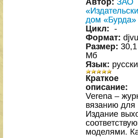
Автор:
ЗАО
«Издательск
дом «Бурда»
Цикл:
-
Формат:
djv
Размер:
30,1
Мб
Язык:
русски
Краткое
описание:
Verena – жу
вязанию для 
Издание выхо
соответству
моделями. К