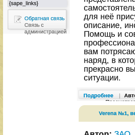
{sape_links}
самостоятель
для неё прис
Обратная связь
описание, ин
Связь с
администрацией
Помощь и со
профессиона
вам потряса
наряд, в кот
прекрасно вы
ситуации.
Подробнее
|
Авт
Просмотро
Verena №1, в
Автор:
ЗАО