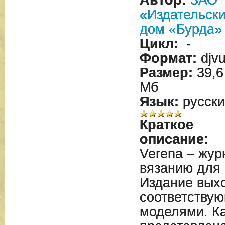
Автор:
ЗАО
«Издательск
дом «Бурда»
Цикл:
-
Формат:
djv
Размер:
39,6
Мб
Язык:
русски
Краткое
описание:
Verena – жу
вязанию для 
Издание выхо
соответству
моделями. К