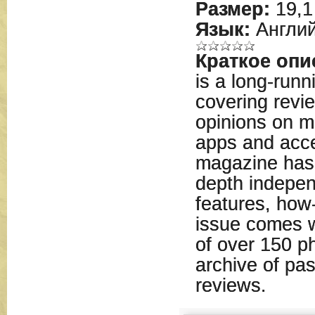
Размер:
19,1
Язык:
Англий
Краткое опи
is a long-run
covering revi
opinions on m
apps and acc
magazine has 
depth indepen
features, how
issue comes w
of over 150 p
archive of pa
reviews.