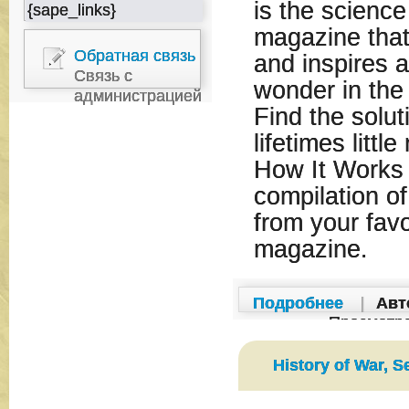
is the scienc
{sape_links}
magazine that
Обратная связь
and inspires 
Связь с
wonder in the
администрацией
Find the solut
lifetimes littl
How It Works 
compilation of 
from your fav
magazine.
Подробнее
|
Авт
Просмотр
History of War, 