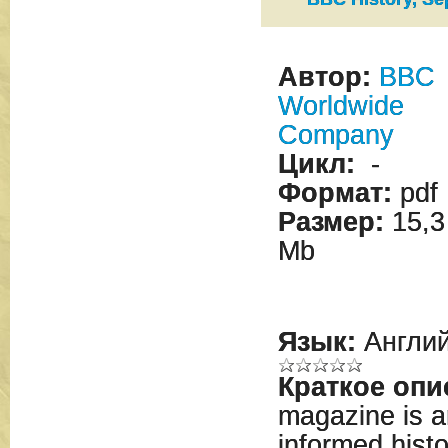
Автор:
BBC
Worldwide
Company
Цикл:
-
Формат:
pdf
Размер:
15,3
Mb
Язык:
Англий
Краткое опи
magazine is a
informed histo