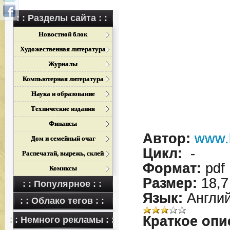
: : Разделы сайта : :
Новостной блок
Художественная литература
Журналы
Компьютерная литература
Наука и образование
Технические издания
Финансы
Автор:
www.h
Дом и семейный очаг
Цикл:
-
Распечатай, вырежь, склей
Формат:
pdf
Комиксы
Размер:
18,7
: : Популярное : :
Язык:
Англий
: : Облако тегов : :
Краткое опи
: : Немного рекламы : :