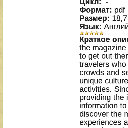
Цикл:
-
Формат:
pdf
Размер:
18,7
Язык:
Англий
Краткое опи
the magazine 
to get out the
travelers who
crowds and se
unique culture
activities. S
providing the 
information to
discover the 
experiences al