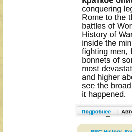
Краткое опи
conquering le
Rome to the t
battles of Wo
History of Wa
inside the min
fighting men, 
bonnets of so
most devastat
and higher abo
see the broad
it happened.
Подробнее
|
Авт
Просмотр
BBC History, Se