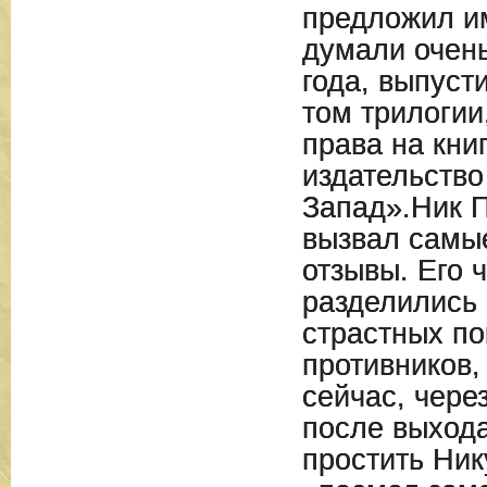
предложил им
думали очень
года, выпуст
том трилогии,
права на кни
издательство
Запад».Ник 
вызвал самы
отзывы. Его 
разделились 
страстных по
противников,
сейчас, чере
после выхода
простить Нику