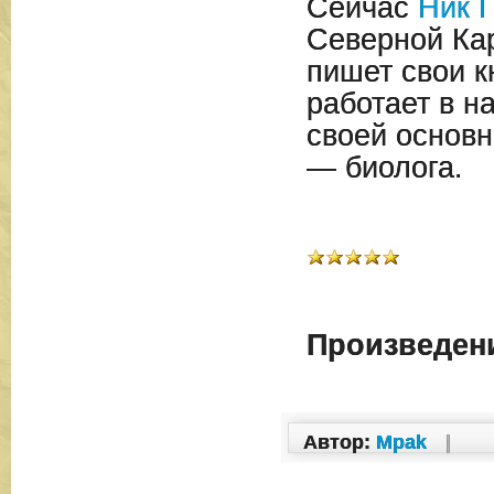
Сейчас
Ник 
Северной Ка
пишет свои к
работает в н
своей основн
— биолога.
Произведени
Автор:
Mpak
|