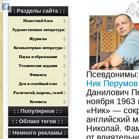
: : Разделы сайта : :
Новостной блок
Художественная литература
Журналы
Компьютерная литература
Наука и образование
Технические издания
Псевдонимы:
Финансы
Ник Перумов
Дом и семейный очаг
Данилович П
Распечатай, вырежь, склей
ноября 1963 
Комиксы
«Ник» — сок
: : Популярное : :
английский м
: : Облако тегов : :
Николай. Фа
: : Немного рекламы : :
от влиятельн