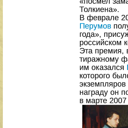
«посмел зама
Толкиена».
В феврале 2
Перумов
полу
года», прису
российском к
Эта премия, 
тиражному фа
им оказался
которого был
экземпляров е
награду он п
в марте 2007 