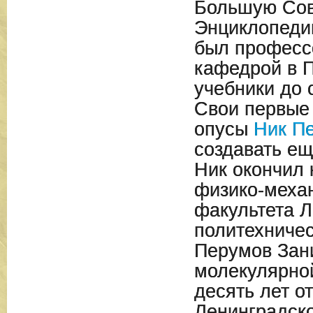
Большую Сов
Энциклопеди
был професс
кафедрой в П
учебники до с
Свои первые
опусы
Ник П
создавать ещ
Ник окончил
физико-меха
факультета Л
политехничес
Перумов Зан
молекулярно
десять лет о
Ленинградск