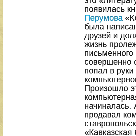
это «литерат
появилась кн
Перумова
«К
была написан
друзей и до
жизнь пролеж
письменного 
совершенно с
попал в руки
компьютерно
Произошло эт
компьютерная
начиналась. 
продавал ко
ставропольск
«Кавказская 