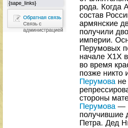
{sape_links}
рода. Когда 
состав Росси
Обратная связь
армянские д
Связь с
администрацией
получили дв
империи. Ос
Перумовых п
начале Х1Х в
во время кра
позже никто 
Перумова
не
репрессирова
стороны мат
Перумова
— 
получившие 
Петра. Дед Н