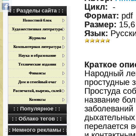
Цикл:
-
: : Разделы сайта : :
Формат:
pdf
Новостной блок
Размер:
15,6
Художественная литература
Язык:
Русск
Журналы
Компьютерная литература
Наука и образование
Краткое опи
Технические издания
Народный ле
Финансы
простудные з
Дом и семейный очаг
Простуда со
Распечатай, вырежь, склей
название бо
Комиксы
заболеваний
: : Популярное : :
дыхательных 
: : Облако тегов : :
перелается 
: : Немного рекламы : :
и контактным