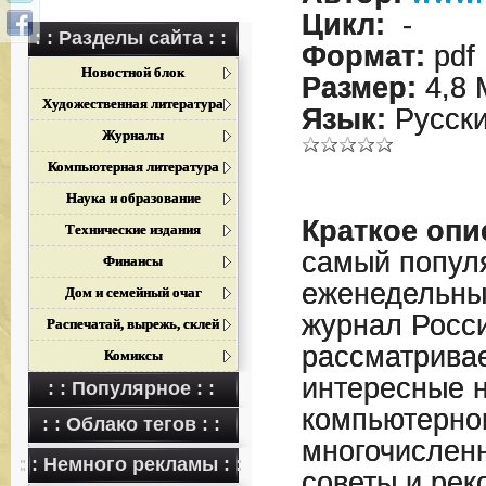
Цикл:
-
: : Разделы сайта : :
Формат:
pdf
Новостной блок
Размер:
4,8 
Художественная литература
Язык:
Русск
Журналы
Компьютерная литература
Наука и образование
Краткое опи
Технические издания
самый попул
Финансы
еженедельны
Дом и семейный очаг
журнал Росси
Распечатай, вырежь, склей
рассматрива
Комиксы
интересные 
: : Популярное : :
компьютерног
: : Облако тегов : :
многочислен
: : Немного рекламы : :
советы и рек