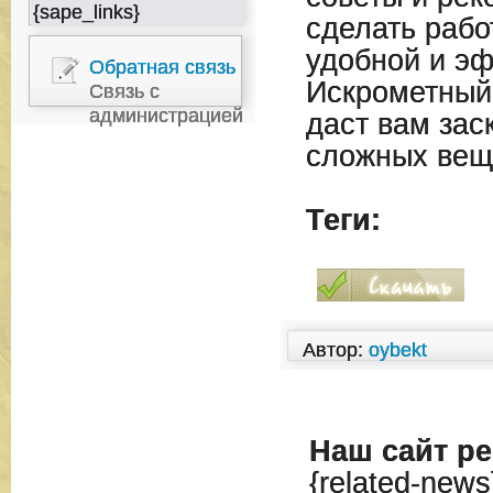
{sape_links}
сделать рабо
удобной и э
Обратная связь
Искрометный
Связь с
администрацией
даст вам зас
сложных вещ
Теги:
Автор:
oybekt
Наш сайт
ре
{related-news