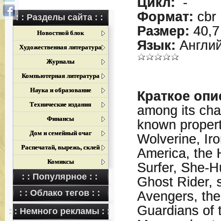
Цикл:
-
Формат:
cbr
: : Разделы сайта : :
Размер:
40,7
Новостной блок
Язык:
Англий
Художественная литература
Журналы
Компьютерная литература
Наука и образование
Краткое опи
Технические издания
among its cha
Финансы
known propert
Дом и семейный очаг
Wolverine, Ir
Распечатай, вырежь, склей
America, the H
Комиксы
Surfer, She-H
: : Популярное : :
Ghost Rider, 
: : Облако тегов : :
Avengers, the
Guardians of 
: : Немного рекламы : :