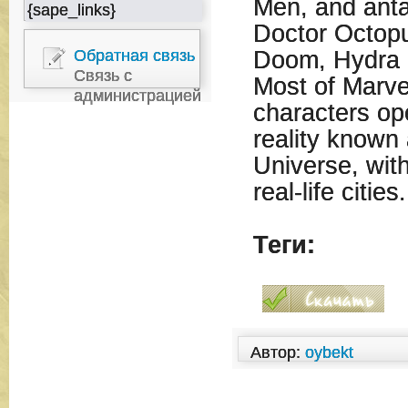
Men, and anta
{sape_links}
Doctor Octop
Обратная связь
Doom, Hydra 
Связь с
Most of Marvel
администрацией
characters ope
reality known
Universe, with
real-life cities.
Теги:
Автор:
oybekt