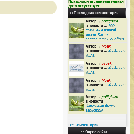
Праздник или знаменательная
дата отсутствует
: : Последние комментарии : :
Автор →
poffigistka
в новости →
100
ловушек в личной
жизни. Как их
распознать и обойти
Автор →
Mpak
в новости →
Когда она
ушла
Автор →
oybekt
в новости →
Когда она
ушла
Автор →
Mpak
в новости →
Когда она
ушла
Автор →
poffigistka
в новости →
Искусство быть
эгоистом
Все комментарии
: : Опрос сайта : :