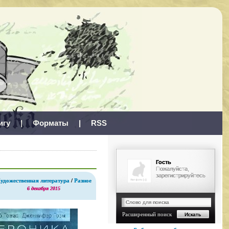
игу
|
Форматы
|
RSS
Гость
Пожалуйста,
зарегистрируйтесь
удожественная литература
/
Разное
6 декабря 2015
Расширенный поиск