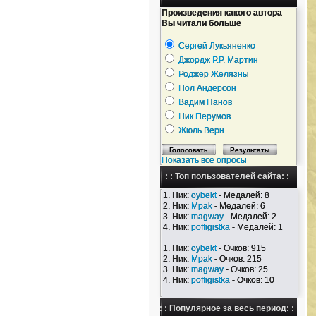
Произведения какого автора
Вы читали больше
Сергей Лукьяненко
Джордж Р.Р. Мартин
Роджер Желязны
Пол Андерсон
Вадим Панов
Ник Перумов
Жюль Верн
Показать все опросы
: : Топ пользователей сайта: :
1. Ник:
oybekt
- Медалей: 8
2. Ник:
Mpak
- Медалей: 6
3. Ник:
magway
- Медалей: 2
4. Ник:
poffigistka
- Медалей: 1
1. Ник:
oybekt
- Очков: 915
2. Ник:
Mpak
- Очков: 215
3. Ник:
magway
- Очков: 25
4. Ник:
poffigistka
- Очков: 10
: : Популярное за весь период: :