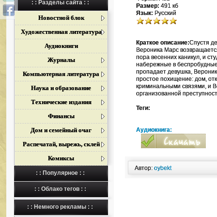
: : Разделы сайта : :
Размер:
491 кб
Язык:
Русский
Новостной блок
Художественная литература
Краткое описание:
Спустя д
Аудиокниги
Вероника Марс возвращается
пора весенних каникул, и ст
Журналы
набережные в беспробудные 
пропадает девушка, Вероник
Компьютерная литература
простое похищение: дом, от
криминальными связями, и В
Наука и образование
организованной преступно
Технические издания
Теги:
Финансы
Дом и семейный очаг
Аудиокнига:
Распечатай, вырежь, склей
Комиксы
Автор:
oybekt
: : Популярное : :
: : Облако тегов : :
: : Немного рекламы : :