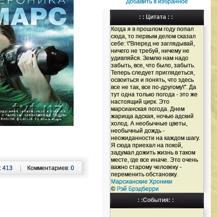
Добавить в избранное
: : Цитата : :
Когда я в прошлом году попал
сюда, то первым делом сказал
себе: \"Вперед не заглядывай,
ничего не требуй, ничему не
удивляйся. Землю нам надо
забыть, все, что было, забыть.
Теперь следует приглядеться,
освоиться и понять, что здесь
все не так, все по-другому\". Да
тут одна только погода - это же
настоящий цирк. Это
марсианская погода. Днем
жарища адская, ночью адский
холод. А необычные цветы,
необычный дождь -
неожиданности на каждом шагу.
Я сюда приехал на покой,
задумал дожить жизнь в таком
месте, где все иначе. Это очень
важно старому человеку -
:
413
|
Комментариев:
0
переменить обстановку.
Марсианские Хроники
©
Рэй Брэдберри
: :События: :