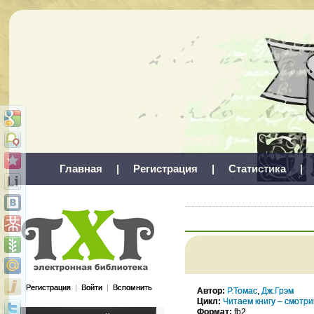
Главная
|
Регистрация
|
Статистика
|
Регистрация
|
Войти
|
Вспомнить
Автор:
Р.Томас
,
Дж.Грэм
Цикл:
Читаем книгу – смотр
Формат:
fb2