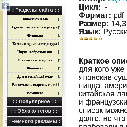
Цикл:
-
: : Разделы сайта : :
Формат:
pdf
Новостной блок
Размер:
14,3
Художественная литература
Язык:
Русск
Журналы
Компьютерная литература
Наука и образование
Краткое опи
Технические издания
для кого уже
Финансы
японские суш
Дом и семейный очаг
пицца, амери
Распечатай, вырежь, склей
китайская ла
Комиксы
и французски
: : Популярное : :
список можно
: : Облако тегов : :
долго, но чт
: : Немного рекламы : :
пробовали в 