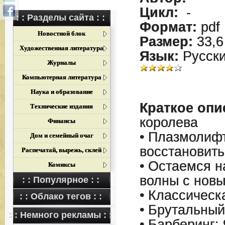
Цикл:
-
: : Разделы сайта : :
Формат:
pdf
Новостной блок
Размер:
33,6
Художественная литература
Язык:
Русск
Журналы
Компьютерная литература
Наука и образование
Краткое опи
Технические издания
королева
Финансы
• Плазмолифт
Дом и семейный очаг
восстановит
Распечатай, вырежь, склей
• Остаемся н
Комиксы
волны с нов
: : Популярное : :
• Классическ
: : Облако тегов : :
• Брутальный
: : Немного рекламы : :
• Барберинг: