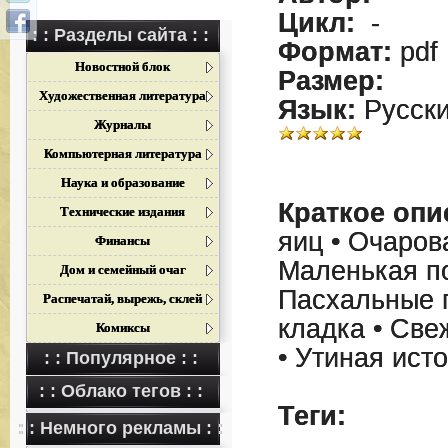
Цикл:
-
: : Разделы сайта : :
Формат:
pdf
Новостной блок
Размер:
Художественная литература
Язык:
Русск
Журналы
Компьютерная литература
Наука и образование
Краткое опи
Технические издания
яиц • Очаров
Финансы
Маленькая п
Дом и семейный очаг
Пасхальные 
Распечатай, вырежь, склей
кладка • Све
Комиксы
• Утиная ист
: : Популярное : :
: : Облако тегов : :
Теги:
: : Немного рекламы : :