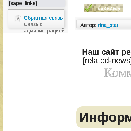
{sape_links}
Обратная связь
Связь с
Автор:
rina_star
администрацией
Наш сайт
ре
{related-news
Комм
Инфор