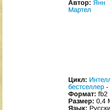
Автор:
Янн
Мартел
Цикл:
Интел
бестселлер
-
Формат:
fb2
Размер:
0,4 
Язык:
Русск