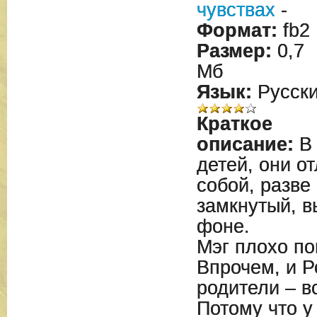
чувствах
-
Формат:
fb2
Размер:
0,7
Мб
Язык:
Русск
Краткое
описание:
В 
детей, они о
собой, разве
замкнутый, в
фоне.
Мэг плохо по
Впрочем, и Ро
родители – в
Потому что у