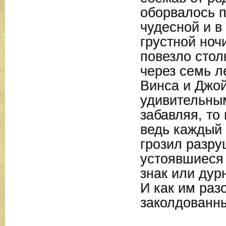
оборвалось 
чудесной и в
грустной ноч
повезло сто
через семь ле
Винса и Джо
удивительным
забавляя, то
ведь каждый
грозил разру
устоявшиеся 
знак или дур
И как им раз
заколдованны