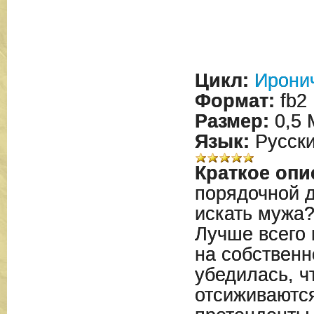
Цикл:
Иронич
Формат:
fb2
Размер:
0,5 
Язык:
Русск
Краткое опи
порядочной 
искать мужа?
Лучше всего 
на собствен
убедилась, ч
отсиживаютс