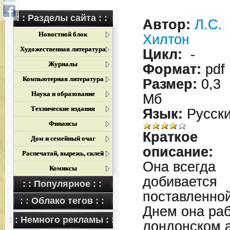
: : Разделы сайта : :
Автор:
Л.С.
Новостной блок
Хилтон
Художественная литература
Цикл:
-
Журналы
Формат:
pdf
Компьютерная литература
Размер:
0,3
Наука и образование
Мб
Технические издания
Язык:
Русск
Финансы
Краткое
Дом и семейный очаг
описание:
Распечатай, вырежь, склей
Она всегда
Комиксы
добивается
: : Популярное : :
поставленной
: : Облако тегов : :
Днем она раб
: : Немного рекламы : :
лондонском 