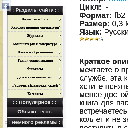
Цикл:
-
: : Разделы сайта : :
Формат:
fb2
Новостной блок
Размер:
0,3 
Художественная литература
Язык:
Русск
Журналы
Компьютерная литература
Наука и образование
Краткое опи
Технические издания
мечтаете о п
Финансы
службе, эта 
Дом и семейный очаг
хотите понят
Распечатай, вырежь, склей
менее достой
Комиксы
книга для ва
: : Популярное : :
встречаетесь
: : Облако тегов : :
коллег и не з
: : Немного рекламы : :
поступить в 