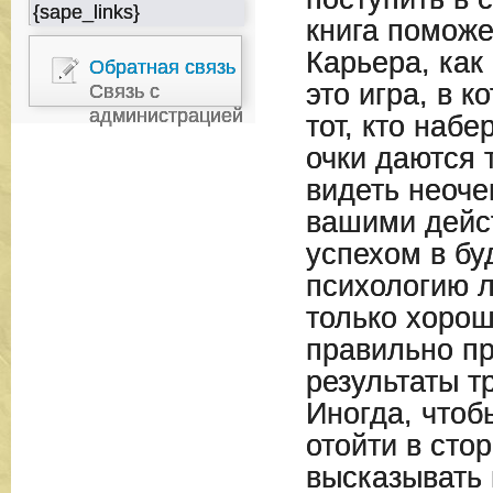
{sape_links}
книга поможе
Карьера, как
Обратная связь
это игра, в 
Связь с
администрацией
тот, кто набе
очки даются 
видеть неоч
вашими дейс
успехом в б
психологию л
только хорош
правильно п
результаты т
Иногда, чтоб
отойти в стор
высказывать 